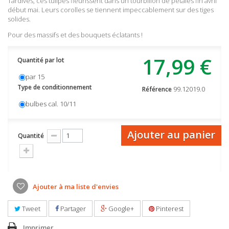
Tardives, ces tulipes fleurissent dans un tourbillon de pétales fin avril
début mai. Leurs corolles se tiennent impeccablement sur des tiges
solides.
Pour des massifs et des bouquets éclatants !
17,99 €
Quantité par lot
par 15
Type de conditionnement
99.12019.0
Référence
bulbes cal. 10/11
Ajouter au panier
Quantité
Ajouter à ma liste d'envies
Tweet
Partager
Google+
Pinterest
Imprimer