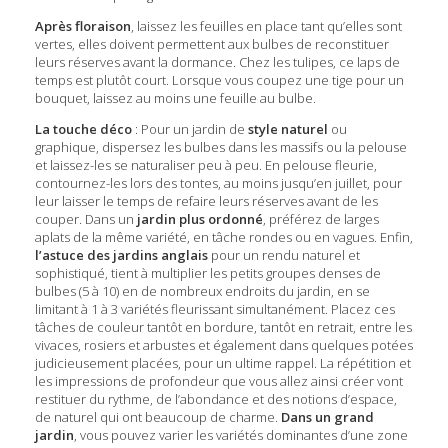
Après floraison
, laissez les feuilles en place tant qu’elles sont
vertes, elles doivent permettent aux bulbes de reconstituer
leurs réserves avant la dormance. Chez les tulipes, ce laps de
temps est plutôt court. Lorsque vous coupez une tige pour un
bouquet, laissez au moins une feuille au bulbe.
La touche déco
: Pour un jardin de
style naturel
ou
graphique, dispersez les bulbes dans les massifs ou la pelouse
et laissez-les se naturaliser peu à peu. En pelouse fleurie,
contournez-les lors des tontes, au moins jusqu’en juillet, pour
leur laisser le temps de refaire leurs réserves avant de les
couper. Dans un
jardin plus ordonné
, préférez de larges
aplats de la même variété, en tâche rondes ou en vagues. Enfin,
l’astuce des jardins anglais
pour un rendu naturel et
sophistiqué, tient à multiplier les petits groupes denses de
bulbes (5 à 10) en de nombreux endroits du jardin, en se
limitant à 1 à 3 variétés fleurissant simultanément. Placez ces
tâches de couleur tantôt en bordure, tantôt en retrait, entre les
vivaces, rosiers et arbustes et également dans quelques potées
judicieusement placées, pour un ultime rappel. La répétition et
les impressions de profondeur que vous allez ainsi créer vont
restituer du rythme, de l’abondance et des notions d’espace,
de naturel qui ont beaucoup de charme.
Dans un grand
jardin
, vous pouvez varier les variétés dominantes d’une zone