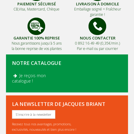
PAIEMENT SÉCURISÉ
LIVRAISON À DOMICILE
CB,Visa, Mastercard, Chèque
Emballage soigné =
Fraîcheur
garantie !
GARANTIE 100% REPRISE
NOUS CONTACTER
Nous garantissons jusqu'à 5 ans
0 892 16 49 49 (0,35€/min.)
la bonne reprise de vos plantes
Par e-mail ou par courrier
NOTRE CATALOGUE
Je reçois mon
.
catalogue !
LA NEWSLETTER DE JACQUES BRIANT
S'inscrire à la newsletter
Recevez tous nos avantages, promotions,
exclusivités, nouveautés et bien plus encore !