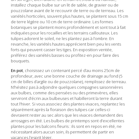
installez chaque bulbe sur un lit de sable, de gravier ou de
pouzzolane avant de le recouvrir de terre ou de terreau. Les
variétés horticoles, souvent plus hautes, se plantent sous 15 cm
de terre légère ou 10 cm de terre ordinaire. Les formes
botaniques se plantent moins profondément et sont tout à fait
indiquées pour les rocailles et les terrains caillouteux. Les
tulipes adorent le soleil, ne les plantez pas à l’ombre. En
revanche, les variétés hautes apprécient bien peu les vents
forts qui peuvent casser les tiges. En exposition ventée,
préférez des variétés basses ou profitez-en pour faire des
bouquets.
En pot
, choisissez un contenant percé d’au moins 25cm de
profondeur, avec une bonne couche de drainage au fond (5
cm de billes d’argile ou de pouzzolane), remplissez de terreau.
N’hésitez pas à adjoindre quelques compagnes saisonnières
aux bulbes, comme des pensées ou des primevères, elles
serviront d’écrin aux bulbeuses et habilleront la terre durant
tout l’hiver. Si vous associez des plantes vivaces, replantez les
séparément après la floraison des tulipes car celles-ci
devraient rester au sec alors que les vivaces demandent des
arrosages en été. Les bulbes de printemps sont d’excellentes
plantes pour les balcons fleuris : ils sont en repos en été, ne
nécessitant alors aucun soin, ils permettent de partir en
vacances l’esprit léger.