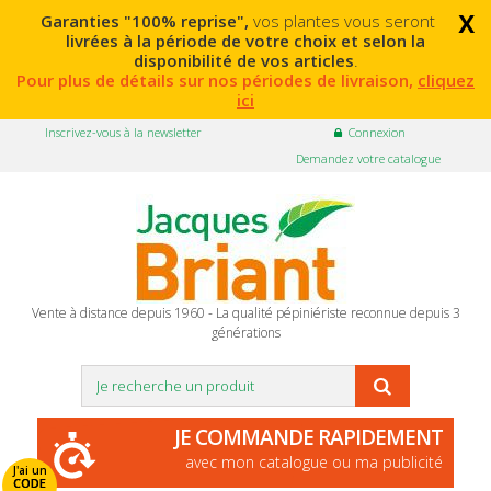
x
Garanties "100% reprise",
vos plantes vous seront
livrées à la période de votre choix et selon la
disponibilité de vos articles
.
Pour plus de détails sur nos périodes de livraison,
cliquez
ici
Inscrivez-vous à la newsletter
Connexion
Demandez votre catalogue
Vente à distance depuis 1960 - La qualité pépiniériste reconnue depuis 3
générations
JE COMMANDE RAPIDEMENT
avec mon catalogue ou ma publicité
J'ai un
CODE