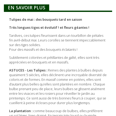
EN SAVOIR PLUS
Tulipes de mai : des bouquets tard en saison
Très longues tiges et évolutif ! et fleurs géantes !
Tardives, ces tulipes fleurissent dans un tourbillon de pétales
fin avril-début mai. Leurs corolles se tiennent impeccablement
sur des tiges solides.
Pour des massifs et des bouquets éclatants !
Subtilement colorées et pétillantes de gaîté, elles sont très
appréciées en bouquets et en massifs.
ASTUCES - Les Tulipes :
Reines des plantes à bulbes depuis
quasiment 5 siècles, elles déclinent une incroyable diversité de
coloris et de formes. En massif comme en potées, elles sont
d’autant plus belles qu’elles sont plantées en nombre. Chaque
bulbe prenant peu de place, leurs bulbes se glissent aisément
entre les vivaces et les rosiers pour réveiller le jardin au
printemps. Ce sont aussi de très bonnes fleurs à couper, qui se
cueillent à peine écloses pour durer plus longtemps.
La plantation :
comme beaucoup de bulbes, elles préfèrent
un sol léger, bien drainé. En terrain très lourd ou humide,