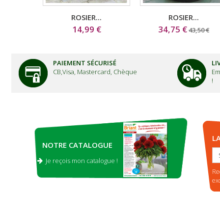
ROSIER...
ROSIER...
14,99 €
34,75 €
43,50 €
PAIEMENT SÉCURISÉ
LI
CB,Visa, Mastercard, Chèque
Em
!
L
NOTRE CATALOGUE
Je reçois mon catalogue !
.
Re
ex