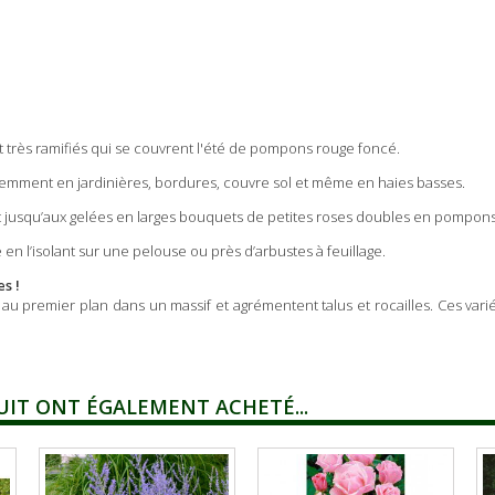
t très ramifiés qui se couvrent l'été de pompons rouge foncé.
féremment en jardinières, bordures, couvre sol et même en haies basses.
’été et jusqu’aux gelées en larges bouquets de petites roses doubles en pompo
n l’isolant sur une pelouse ou près d’arbustes à feuillage.
es !
au premier plan dans un massif et agrémentent talus et rocailles. Ces vari
UIT ONT ÉGALEMENT ACHETÉ...