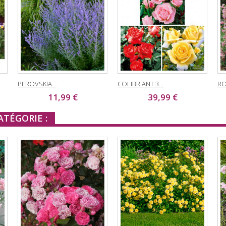
PEROVSKIA...
COLIBRIANT 3...
RO
11,99 €
39,99 €
TÉGORIE :