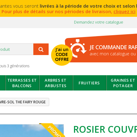
lantes vous seront
livrées à la période de votre choix et selon l
Pour plus de détails sur nos périodes de livraison,
cliquez ici
Demandez votre catalogue
JE COMMANDE RA
J'ai un
avec mon catalogue ou 
CODE
OFFRE
puis 3 générations
TERRASSES ET
ARBRES ET
GRAINES ET
FRUITIERS
BALCONS
ARBUSTES
POTAGER
VRE-SOL THE FAIRY ROUGE
ROSIER COUVR
PROMO!