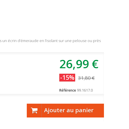
 un écrin d’émeraude en l’isolant sur une pelouse ou près
26,99 €
-15%
31,80 €
99.1617.0
Référence
Ajouter au panier