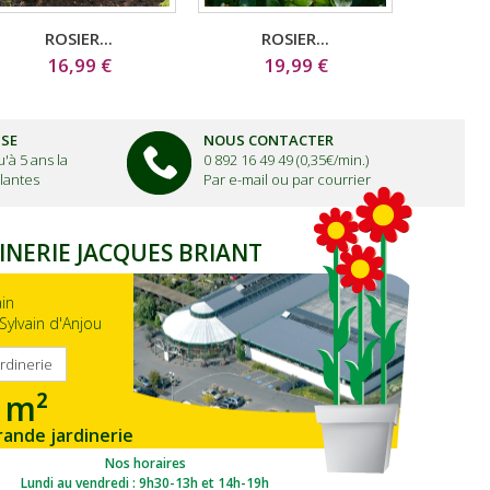
ROSIER...
ROSIER...
16,99 €
19,99 €
ISE
NOUS CONTACTER
'à 5 ans la
0 892 16 49 49 (0,35€/min.)
lantes
Par e-mail ou par courrier
INERIE JACQUES BRIANT
ain
Sylvain d'Anjou
ardinerie
 m²
rande jardinerie
gion Ouest
Nos horaires
Lundi au vendredi : 9h30-13h et 14h-19h