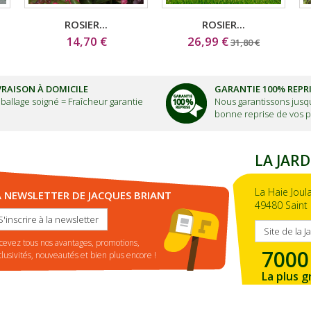
ROSIER...
ROSIER...
14,70 €
26,99 €
31,80 €
VRAISON À DOMICILE
GARANTIE 100% REPR
ballage soigné =
Fraîcheur garantie
Nous garantissons jusqu
bonne reprise de vos p
LA JARD
La Haie Joul
A NEWSLETTER DE JACQUES BRIANT
49480 Saint 
S'inscrire à la newsletter
Site de la J
cevez tous nos avantages, promotions,
7000
clusivités, nouveautés et bien plus encore !
La plus g
de la ré