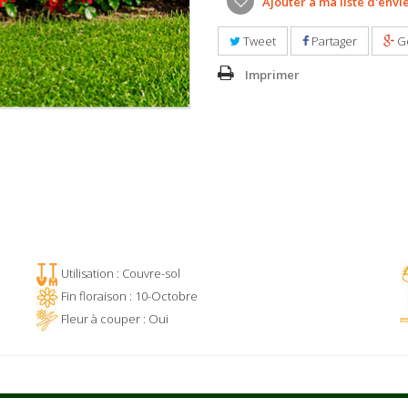
Ajouter à ma liste d'envi
Tweet
Partager
G
Imprimer
Utilisation : Couvre-sol
Fin floraison : 10-Octobre
Fleur à couper : Oui