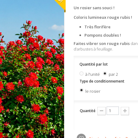
Un rosier sans souci !
Coloris lumineux rouge rubis !
Très florifère
Pompons doubles !
Faites vibrer son rouge rubis
dans
d’arbustes à feuillage.
Quantité par lot
à l'unité
par 2
Type de conditionnement
le rosier
Quantité