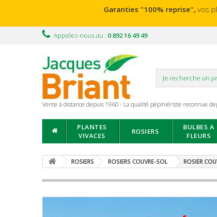
Garanties "100% reprise",
vos p
Appelez-nous au :
0 892 16 49 49
Vente à distance depuis 1960 - La qualité pépiniériste reconnue de
PLANTES
BULBES A
ROSIERS
VIVACES
FLEURS
ROSIERS
ROSIERS COUVRE-SOL
ROSIER COU