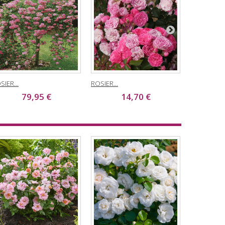
SIER...
ROSIER...
ROSIER...
79,95 €
14,70 €
2