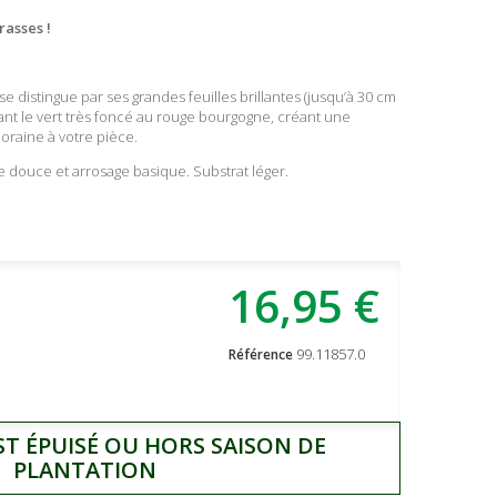
rasses !
se distingue par ses grandes feuilles brillantes (jusqu’à 30 cm
iant le vert très foncé au rouge bourgogne, créant une
raine à votre pièce.
 douce et arrosage basique. Substrat léger.
16,95 €
99.11857.0
Référence
ST ÉPUISÉ OU HORS SAISON DE
PLANTATION