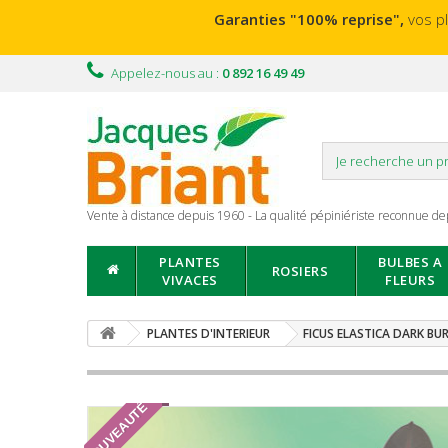
Garanties "100% reprise",
vos p
Appelez-nous au :
0 892 16 49 49
Vente à distance depuis 1960 - La qualité pépiniériste reconnue de
PLANTES
BULBES A
ROSIERS
VIVACES
FLEURS
PLANTES D'INTERIEUR
FICUS ELASTICA DARK B
NOUVEAUTÉ