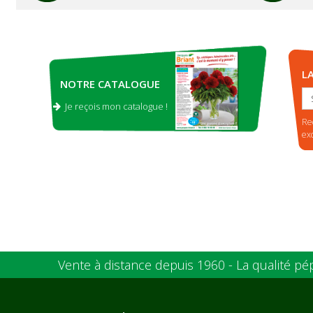
L
NOTRE CATALOGUE
Je reçois mon catalogue !
.
Re
ex
Vente à distance depuis 1960 - La qualité pé