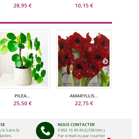
28,95 €
10,15 €
1
PILEA...
AMARYLLIS...
AMA
25,50 €
22,75 €
2
ISE
NOUS CONTACTER
'à 5 ans la
0 892 16 49 49 (0,35€/min.)
lantes
Par e-mail ou par courrier