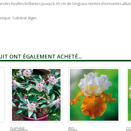
randes feuilles brillantes (jusqu’à 30 cm de long) aux teintes étonnantes alli
sique. Substrat léger.
UIT ONT ÉGALEMENT ACHETÉ...
DAPHNE...
IRIS...
CO