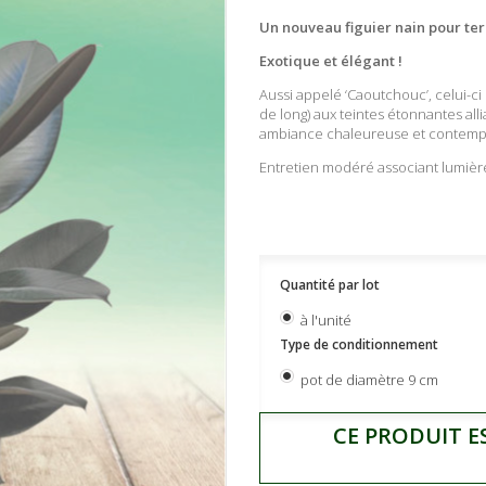
Un nouveau figuier nain pour ter
Exotique et élégant !
Aussi appelé ‘Caoutchouc’, celui-ci 
de long) aux teintes étonnantes all
ambiance chaleureuse et contempo
Entretien modéré associant lumière
Quantité par lot
à l'unité
Type de conditionnement
pot de diamètre 9 cm
CE PRODUIT E