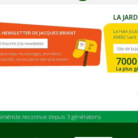
LA JARD
La Haie Joul
A NEWSLETTER DE JACQUES BRIANT
49480 Saint 
S'inscrire à la newsletter
Site de la J
cevez tous nos avantages, promotions,
7000
clusivités, nouveautés et bien plus encore !
La plus g
de la ré
piniériste reconnue depuis 3 générations