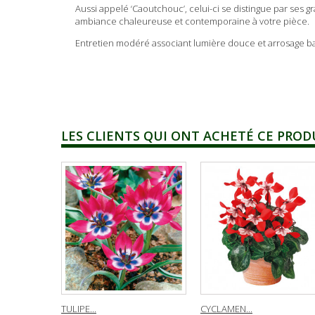
Aussi appelé ‘Caoutchouc’, celui-ci se distingue par ses g
ambiance chaleureuse et contemporaine à votre pièce.
Entretien modéré associant lumière douce et arrosage ba
LES CLIENTS QUI ONT ACHETÉ CE PROD
TULIPE...
CYCLAMEN...