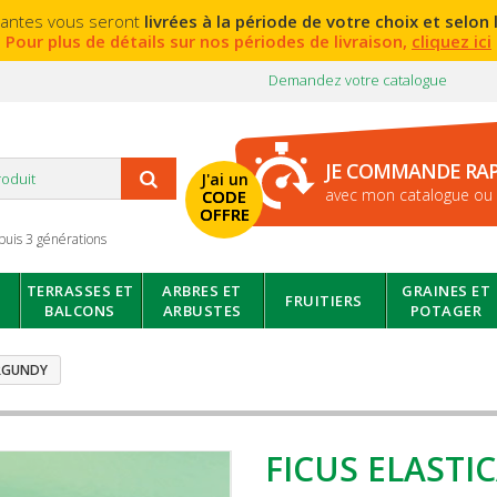
lantes vous seront
livrées à la période de votre choix et selon l
Pour plus de détails sur nos périodes de livraison,
cliquez ici
Demandez votre catalogue
JE COMMANDE RA
J'ai un
avec mon catalogue ou 
CODE
OFFRE
puis 3 générations
TERRASSES ET
ARBRES ET
GRAINES ET
FRUITIERS
BALCONS
ARBUSTES
POTAGER
URGUNDY
FICUS ELAST