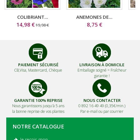
COLIBRIANT...
ANEMONES DE...
14,98 €
8,75 €
19,98 €
PAIEMENT SÉCURISÉ
LIVRAISON À DOMICILE
CB,Visa, Mastercard, Chèque
Emballage soigné =
Fraîcheur
garantie !
GARANTIE 100% REPRISE
NOUS CONTACTER
Nous garantissons jusqu'à 5 ans
0 892 16 49 49 (0,35€/min.)
la bonne reprise de vos plantes
Par e-mail ou par courrier
NOTRE CATALOGUE
Je reçois mon
.