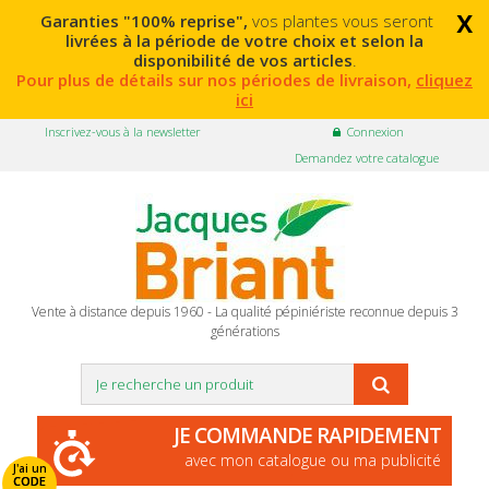
x
Garanties "100% reprise",
vos plantes vous seront
livrées à la période de votre choix et selon la
disponibilité de vos articles
.
Pour plus de détails sur nos périodes de livraison,
cliquez
ici
Inscrivez-vous à la newsletter
Connexion
Demandez votre catalogue
Vente à distance depuis 1960 - La qualité pépiniériste reconnue depuis 3
générations
JE COMMANDE RAPIDEMENT
avec mon catalogue ou ma publicité
J'ai un
CODE