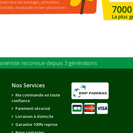
cevez tous nos avantages, promotions,
7000
clusivités, nouveautés et bien plus encore !
La plus g
de la ré
piniériste reconnue depuis 3 générations
Nos Services
Ma commande en toute
confiance
Paiement sécurisé
Livraison à domicile
Garantie 100% reprise
Nous contacter