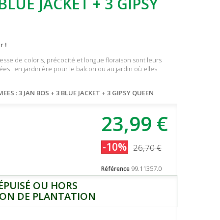
 BLUE JACKET + 3 GIPSY
r !
chesse de coloris, précocité et longue floraison sont leurs
ées : en jardinière pour le balcon ou au jardin où elles
ES : 3 JAN BOS + 3 BLUE JACKET + 3 GIPSY QUEEN
23,99 €
-10%
26,70 €
99.11357.0
Référence
 ÉPUISÉ OU HORS
SON DE PLANTATION