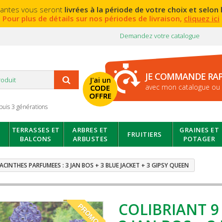
lantes vous seront
livrées à la période de votre choix et selon l
Pour plus de détails sur nos périodes de livraison,
cliquez ici
Demandez votre catalogue
JE COMMANDE RA
J'ai un
avec mon catalogue ou 
CODE
OFFRE
puis 3 générations
TERRASSES ET
ARBRES ET
GRAINES ET
FRUITIERS
BALCONS
ARBUSTES
POTAGER
JACINTHES PARFUMEES : 3 JAN BOS + 3 BLUE JACKET + 3 GIPSY QUEEN
COLIBRIANT 9
PROMO!