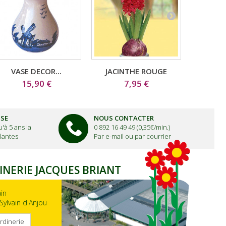
VASE DECOR...
JACINTHE ROUGE
JA
15,90 €
7,95 €
ISE
NOUS CONTACTER
'à 5 ans la
0 892 16 49 49 (0,35€/min.)
lantes
Par e-mail ou par courrier
INERIE JACQUES BRIANT
ain
Sylvain d'Anjou
ardinerie