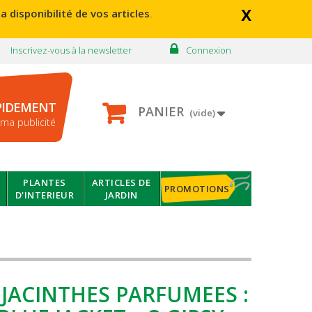
x
a disponibilité de vos articles
.
Inscrivez-vous à la newsletter
Connexion
PIDEMENT
PANIER
(vide)
ma publicité
PLANTES
ARTICLES DE
PROMOTIONS
D'INTERIEUR
JARDIN
 JACINTHES PARFUMEES :