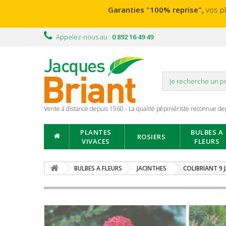
Garanties "100% reprise",
vos p
Appelez-nous au :
0 892 16 49 49
Vente à distance depuis 1960 - La qualité pépiniériste reconnue de
PLANTES
BULBES A
ROSIERS
VIVACES
FLEURS
BULBES A FLEURS
JACINTHES
COLIBRIANT 9 