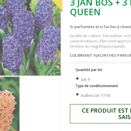
3 JAN BOS + 3
QUEEN
Si parfumées et si faciles à réussi
Facilité de culture, fort parfum, ri
caractéristiques. Elles sont appréci
forment de magnifiques massifs.
COLIBRIANT 9 JACINTHES PARFUME
Quantité par lot
par 9
Type de conditionnement
bulbes cal. 17/18
CE PRODUIT EST
SAI