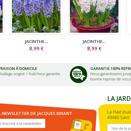
JACINTHE...
JACINTHE...
8,99 €
8,99 €
VRAISON À DOMICILE
GARANTIE 100% REPR
ballage soigné =
Fraîcheur garantie
Nous garantissons jusqu
bonne reprise de vos p
LA JARD
La Haie Joul
A NEWSLETTER DE JACQUES BRIANT
49480 Saint 
S'inscrire à la newsletter
Site de la J