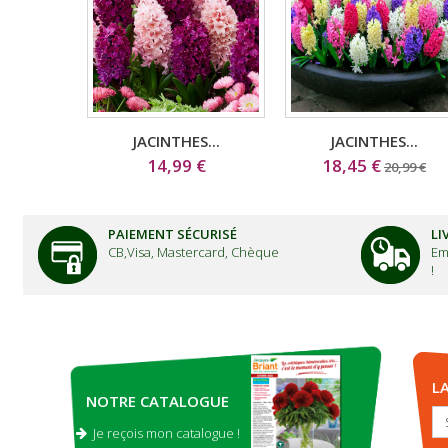
JACINTHES...
JACINTHES...
14,99 €
18,45 €
20,99 €
PAIEMENT SÉCURISÉ
LI
CB,Visa, Mastercard, Chèque
Em
!
L
NOTRE CATALOGUE
Je reçois mon catalogue !
.