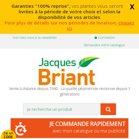
x
Garanties "100% reprise",
vos plantes vous seront
livrées à la période de votre choix et selon la
disponibilité de vos articles
.
Pour plus de détails sur nos périodes de livraison,
cliquez
ici
Inscrivez-vous à la newsletter
Connexion
Demandez votre catalogue
Vente à distance depuis 1960 - La qualité pépiniériste reconnue depuis 3
générations
JE COMMANDE RAPIDEMENT
avec mon catalogue ou ma publicité
J'ai un
CODE