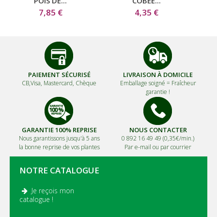
POIS DE...
COBEE...
7,85 €
4,35 €
PAIEMENT SÉCURISÉ
LIVRAISON À DOMICILE
CB,Visa, Mastercard, Chèque
Emballage soigné =
Fraîcheur
garantie !
GARANTIE 100% REPRISE
NOUS CONTACTER
Nous garantissons jusqu'à 5 ans
0 892 16 49 49 (0,35€/min.)
la bonne reprise de vos plantes
Par e-mail ou par courrier
NOTRE CATALOGUE
Je reçois mon
.
catalogue !