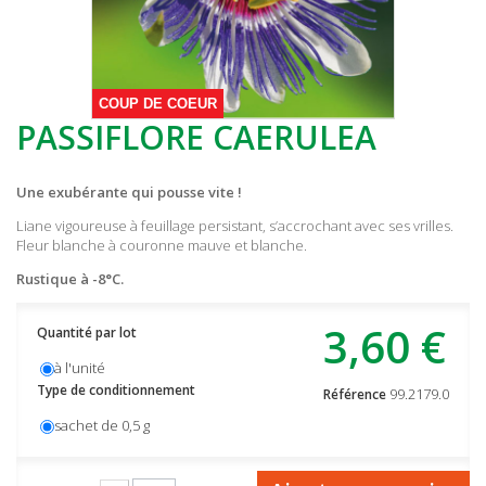
COUP DE COEUR
PASSIFLORE CAERULEA
Une exubérante qui pousse vite !
Liane vigoureuse à feuillage persistant, s’accrochant avec ses vrilles.
Fleur blanche à couronne mauve et blanche.
Rustique à -8°C.
3,60 €
Quantité par lot
à l'unité
Type de conditionnement
99.2179.0
Référence
sachet de 0,5 g