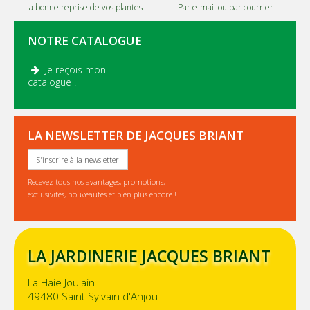
la bonne reprise de vos plantes
Par e-mail ou par courrier
NOTRE CATALOGUE
Je reçois mon
.
catalogue !
LA NEWSLETTER DE JACQUES BRIANT
S'inscrire à la newsletter
Recevez tous nos avantages, promotions,
exclusivités, nouveautés et bien plus encore !
LA JARDINERIE JACQUES BRIANT
La Haie Joulain
49480 Saint Sylvain d'Anjou