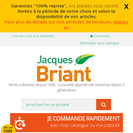
x
Garanties "100% reprise",
vos plantes vous seront
livrées à la période de votre choix et selon la
disponibilité de vos articles
.
Pour plus de détails sur nos périodes de livraison,
cliquez
ici
Inscrivez-vous à la newsletter
Connexion
Demandez votre catalogue
Vente à distance depuis 1960 - La qualité pépiniériste reconnue depuis 3
générations
JE COMMANDE RAPIDEMENT
avec mon catalogue ou ma publicité
J'ai un
CODE