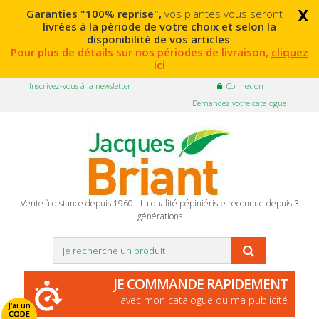
x
Garanties "100% reprise",
vos plantes vous seront
livrées à la période de votre choix et selon la
disponibilité de vos articles
.
Pour plus de détails sur nos périodes de livraison,
cliquez
ici
Inscrivez-vous à la newsletter
Connexion
Demandez votre catalogue
Vente à distance depuis 1960 - La qualité pépiniériste reconnue depuis 3
générations
JE COMMANDE RAPIDEMENT
avec mon catalogue ou ma publicité
J'ai un
CODE