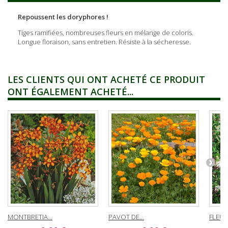
Repoussent les doryphores !
Tiges ramifiées, nombreuses fleurs en mélange de coloris.
Longue floraison, sans entretien. Résiste à la sécheresse.
LES CLIENTS QUI ONT ACHETÉ CE PRODUIT
ONT ÉGALEMENT ACHETÉ...
MONTBRETIA...
PAVOT DE...
FLEURS