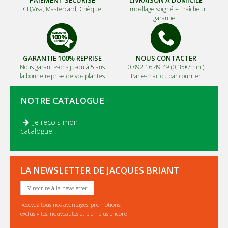
CB,Visa, Mastercard, Chèque
Emballage soigné =
Fraîcheur
garantie !
GARANTIE 100% REPRISE
NOUS CONTACTER
Nous garantissons jusqu'à 5 ans
0 892 16 49 49 (0,35€/min.)
la bonne reprise de vos plantes
Par e-mail ou par courrier
NOTRE CATALOGUE
Je reçois mon
.
catalogue !
LA NEWSLETTER DE JACQUES BRIANT
S'inscrire à la newsletter
Recevez tous nos avantages, promotions,
exclusivités, nouveautés et bien plus encore !