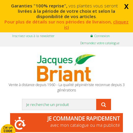
x
Garanties "100% reprise",
vos plantes vous seront
livrées à la période de votre choix et selon la
disponibilité de vos articles
.
Pour plus de détails sur nos périodes de livraison,
cliquez
ici
Inscrivez-vous à la newsletter
Connexion
Demandez votre catalogue
Vente à distance depuis 1960 - La qualité pépiniériste reconnue depuis 3
générations
JE COMMANDE RAPIDEMENT
avec mon catalogue ou ma publicité
J'ai un
CODE