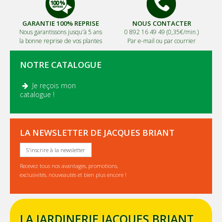
GARANTIE 100% REPRISE
NOUS CONTACTER
Nous garantissons jusqu'à 5 ans
0 892 16 49 49 (0,35€/min.)
la bonne reprise de vos plantes
Par e-mail ou par courrier
NOTRE CATALOGUE
Je reçois mon
.
catalogue !
LA NEWSLETTER DE JACQUES BRIANT
S'inscrire à la newsletter
Recevez tous nos avantages, promotions,
exclusivités, nouveautés et bien plus encore !
LA JARDINERIE JACQUES BRIANT