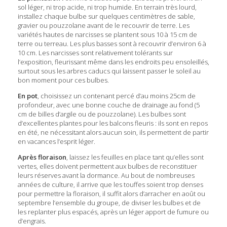
sol léger, ni trop acide, ni trop humide. En terrain très lourd,
installez chaque bulbe sur quelques centimètres de sable,
gravier ou pouzzolane avant de le recouvrir de terre. Les
variétés hautes de narcisses se plantent sous 10 à 15 cm de
terre ou terreau. Les plus basses sont à recouvrir d’environ 6 à
10 cm. Les narcisses sont relativement tolérants sur
l’exposition, fleurissant même dans les endroits peu ensoleillés,
surtout sous les arbres caducs qui laissent passer le soleil au
bon moment pour ces bulbes.
En pot
, choisissez un contenant percé d’au moins 25cm de
profondeur, avec une bonne couche de drainage au fond (5
cm de billes d’argile ou de pouzzolane). Les bulbes sont
d’excellentes plantes pour les balcons fleuris : ils sont en repos
en été, ne nécessitant alors aucun soin, ils permettent de partir
en vacances l’esprit léger.
Après floraison
, laissez les feuilles en place tant qu’elles sont
vertes, elles doivent permettent aux bulbes de reconstituer
leurs réserves avant la dormance. Au bout de nombreuses
années de culture, il arrive que les touffes soient trop denses
pour permettre la floraison, il suffit alors d’arracher en août ou
septembre l’ensemble du groupe, de diviser les bulbes et de
les replanter plus espacés, après un léger apport de fumure ou
d’engrais.