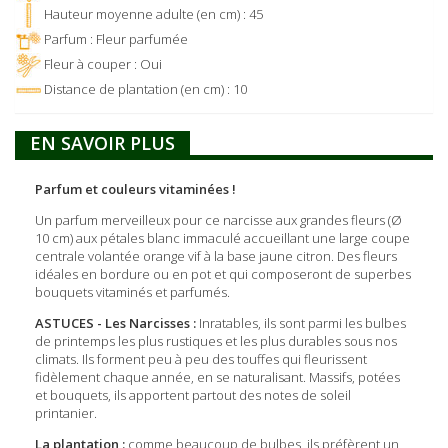
Hauteur moyenne adulte (en cm) : 45
Parfum : Fleur parfumée
Fleur à couper : Oui
Distance de plantation (en cm) : 10
EN SAVOIR PLUS
Parfum et couleurs vitaminées !
Un parfum merveilleux pour ce narcisse aux grandes fleurs (Ø
10 cm) aux pétales blanc immaculé accueillant une large coupe
centrale volantée orange vif à la base jaune citron. Des fleurs
idéales en bordure ou en pot et qui composeront de superbes
bouquets vitaminés et parfumés.
ASTUCES - Les Narcisses :
Inratables, ils sont parmi les bulbes
de printemps les plus rustiques et les plus durables sous nos
climats. Ils forment peu à peu des touffes qui fleurissent
fidèlement chaque année, en se naturalisant. Massifs, potées
et bouquets, ils apportent partout des notes de soleil
printanier.
La plantation :
comme beaucoup de bulbes, ils préfèrent un