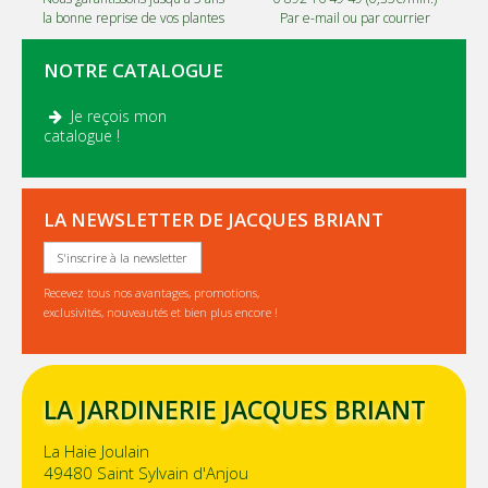
la bonne reprise de vos plantes
Par e-mail ou par courrier
NOTRE CATALOGUE
Je reçois mon
.
catalogue !
LA NEWSLETTER DE JACQUES BRIANT
S'inscrire à la newsletter
Recevez tous nos avantages, promotions,
exclusivités, nouveautés et bien plus encore !
LA JARDINERIE JACQUES BRIANT
La Haie Joulain
49480 Saint Sylvain d'Anjou