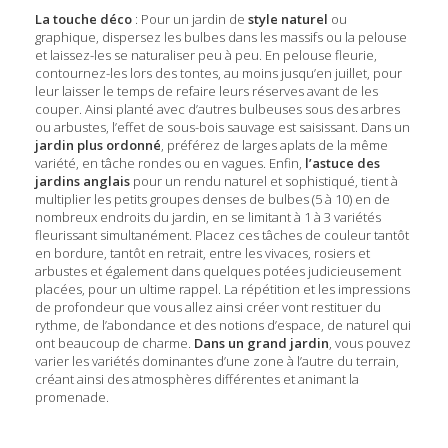
La touche déco
: Pour un jardin de
style naturel
ou
graphique, dispersez les bulbes dans les massifs ou la pelouse
et laissez-les se naturaliser peu à peu. En pelouse fleurie,
contournez-les lors des tontes, au moins jusqu’en juillet, pour
leur laisser le temps de refaire leurs réserves avant de les
couper. Ainsi planté avec d’autres bulbeuses sous des arbres
ou arbustes, l’effet de sous-bois sauvage est saisissant. Dans un
jardin plus ordonné
, préférez de larges aplats de la même
variété, en tâche rondes ou en vagues. Enfin,
l’astuce des
jardins anglais
pour un rendu naturel et sophistiqué, tient à
multiplier les petits groupes denses de bulbes (5 à 10) en de
nombreux endroits du jardin, en se limitant à 1 à 3 variétés
fleurissant simultanément. Placez ces tâches de couleur tantôt
en bordure, tantôt en retrait, entre les vivaces, rosiers et
arbustes et également dans quelques potées judicieusement
placées, pour un ultime rappel. La répétition et les impressions
de profondeur que vous allez ainsi créer vont restituer du
rythme, de l’abondance et des notions d’espace, de naturel qui
ont beaucoup de charme.
Dans un grand jardin
, vous pouvez
varier les variétés dominantes d’une zone à l’autre du terrain,
créant ainsi des atmosphères différentes et animant la
promenade.