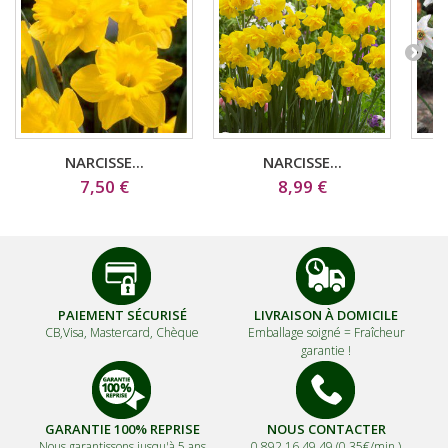
NARCISSE...
NARCISSE...
7,50 €
8,99 €
PAIEMENT SÉCURISÉ
LIVRAISON À DOMICILE
CB,Visa, Mastercard, Chèque
Emballage soigné =
Fraîcheur
garantie !
GARANTIE 100% REPRISE
NOUS CONTACTER
Nous garantissons jusqu'à 5 ans
0 892 16 49 49 (0,35€/min.)