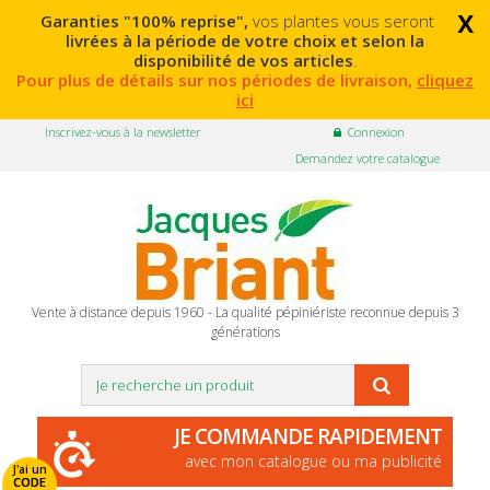
x
Garanties "100% reprise",
vos plantes vous seront
livrées à la période de votre choix et selon la
disponibilité de vos articles
.
Pour plus de détails sur nos périodes de livraison,
cliquez
ici
Inscrivez-vous à la newsletter
Connexion
Demandez votre catalogue
Vente à distance depuis 1960 - La qualité pépiniériste reconnue depuis 3
générations
JE COMMANDE RAPIDEMENT
avec mon catalogue ou ma publicité
J'ai un
CODE