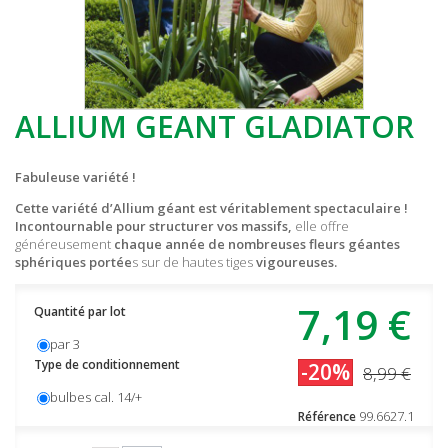
ALLIUM GEANT GLADIATOR
Fabuleuse variété !
Cette variété d’Allium géant est véritablement spectaculaire !
Incontournable pour structurer vos massifs,
elle offre
généreusement
chaque année de nombreuses fleurs géantes
sphériques portée
s sur de hautes tiges
vigoureuses.
7,19 €
Quantité par lot
par 3
Type de conditionnement
-20%
8,99 €
bulbes cal. 14/+
99.6627.1
Référence