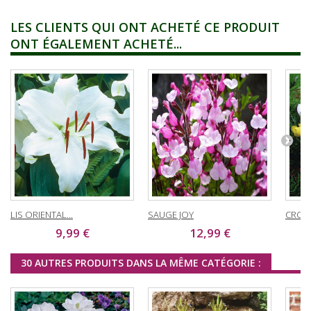
LES CLIENTS QUI ONT ACHETÉ CE PRODUIT
ONT ÉGALEMENT ACHETÉ...
LIS ORIENTAL...
SAUGE JOY
CROCU
9,99 €
12,99 €
30 AUTRES PRODUITS DANS LA MÊME CATÉGORIE :