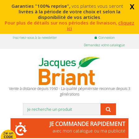
x
Garanties "100% reprise",
vos plantes vous seront
livrées à la période de votre choix et selon la
disponibilité de vos articles
.
Pour plus de détails sur nos périodes de livraison,
cliquez
ici
Inscrivez-vous à la newsletter
Connexion
Demandez votre catalogue
Vente à distance depuis 1960 - La qualité pépiniériste reconnue depuis 3
générations
JE COMMANDE RAPIDEMENT
avec mon catalogue ou ma publicité
J'ai un
CODE