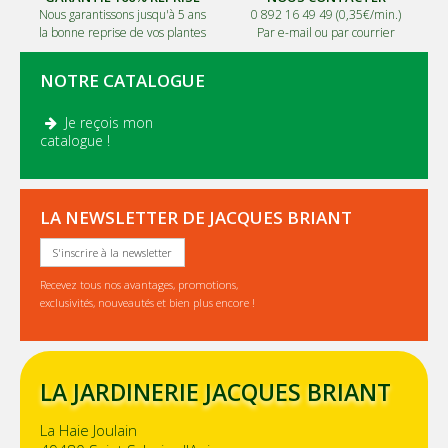
Nous garantissons jusqu'à 5 ans
0 892 16 49 49 (0,35€/min.)
la bonne reprise de vos plantes
Par e-mail ou par courrier
NOTRE CATALOGUE
Je reçois mon
.
catalogue !
LA NEWSLETTER DE JACQUES BRIANT
S'inscrire à la newsletter
Recevez tous nos avantages, promotions,
exclusivités, nouveautés et bien plus encore !
LA JARDINERIE JACQUES BRIANT
La Haie Joulain