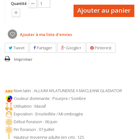
Quantité
Ajouter au panier
Ajouter à ma liste d'envies
Tweet
Partager
Google+
Pinterest
Imprimer
Nom latin : ALLIUM AFLATUNENSE X MACLEANII GLADIATOR
Couleur dominante : Pourpre / Sombre
Utilisation : Massif
Exposition : Ensoleillée / Mi-ombragée
Début floraison : 06-Juin
Fin floraison : 07-Juillet
Hauteur moyenne adulte (en cm) : 125