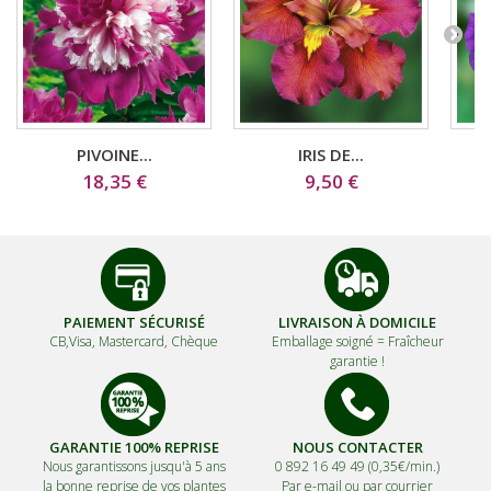
PIVOINE...
IRIS DE...
18,35 €
9,50 €
PAIEMENT SÉCURISÉ
LIVRAISON À DOMICILE
CB,Visa, Mastercard, Chèque
Emballage soigné =
Fraîcheur
garantie !
GARANTIE 100% REPRISE
NOUS CONTACTER
Nous garantissons jusqu'à 5 ans
0 892 16 49 49 (0,35€/min.)
la bonne reprise de vos plantes
Par e-mail ou par courrier