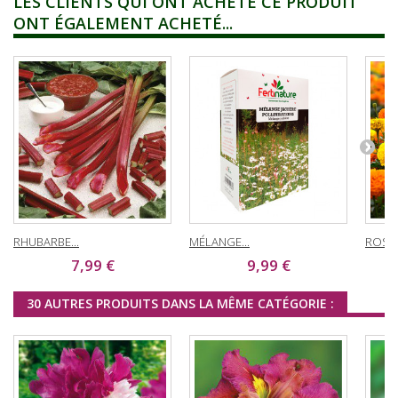
LES CLIENTS QUI ONT ACHETÉ CE PRODUIT
ONT ÉGALEMENT ACHETÉ...
RHUBARBE...
MÉLANGE...
ROSE D
7,99 €
9,99 €
30 AUTRES PRODUITS DANS LA MÊME CATÉGORIE :