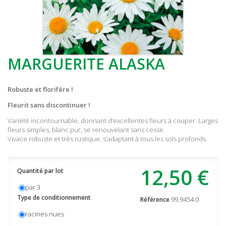
MARGUERITE ALASKA
Robuste et florifère !
Fleurit sans discontinuer !
Variété incontournable, donnant d’excellentes fleurs à couper. Larges
fleurs simples, blanc pur, se renouvelant sans cesse.
Vivace robuste et très ­rustique, s’adaptant à tous les sols profonds.
12,50 €
Quantité par lot
par 3
Type de conditionnement
99.9454.0
Référence
racines nues