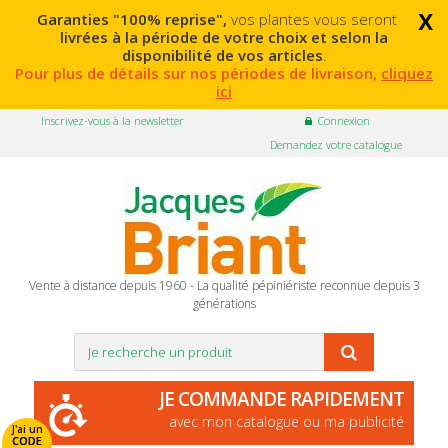
x
Garanties "100% reprise",
vos plantes vous seront
livrées à la période de votre choix et selon la
disponibilité de vos articles
.
Pour plus de détails sur nos périodes de livraison,
cliquez
ici
Inscrivez-vous à la newsletter
Connexion
Demandez votre catalogue
Vente à distance depuis 1960 - La qualité pépiniériste reconnue depuis 3
générations
JE COMMANDE RAPIDEMENT
avec mon catalogue ou ma publicité
J'ai un
CODE