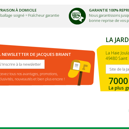
VRAISON À DOMICILE
GARANTIE 100% REPR
ballage soigné =
Fraîcheur garantie
Nous garantissons jusqu
bonne reprise de vos p
LA JARD
La Haie Joul
A NEWSLETTER DE JACQUES BRIANT
49480 Saint 
S'inscrire à la newsletter
Site de la J
cevez tous nos avantages, promotions,
7000
clusivités, nouveautés et bien plus encore !
La plus g
de la ré