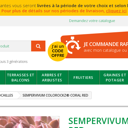
lantes vous seront
livrées à la période de votre choix et selon l
Pour plus de détails sur nos périodes de livraison,
cliquez ici
Demandez votre catalogue
JE COMMANDE RA
J'ai un
avec mon catalogue ou 
CODE
OFFRE
puis 3 générations
TERRASSES ET
ARBRES ET
GRAINES ET
FRUITIERS
BALCONS
ARBUSTES
POTAGER
CAILLES
SEMPERVIVUM COLOROCKZ® CORAL RED
SEMPERVIVU