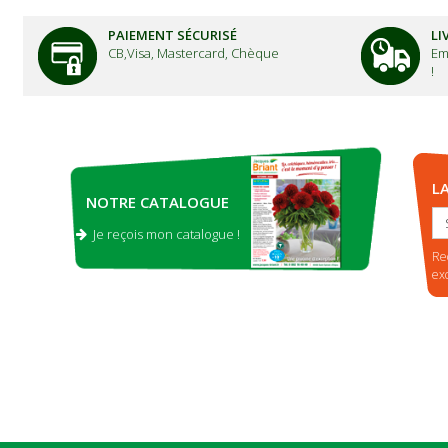
PAIEMENT SÉCURISÉ
LI
CB,Visa, Mastercard, Chèque
Em
!
L
NOTRE CATALOGUE
Je reçois mon catalogue !
.
Re
ex