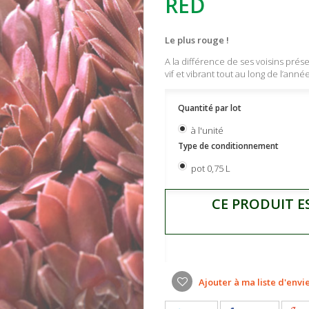
RED
Le plus rouge !
A la différence de ses voisins pré
vif et vibrant tout au long de l’année
Quantité par lot
à l'unité
Type de conditionnement
pot 0,75 L
CE PRODUIT E
Ajouter à ma liste d'envi