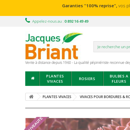
Garanties "100% reprise",
vos p
Appelez-nous au :
0 892 16 49 49
Vente à distance depuis 1960 - La qualité pépiniériste reconnue de
PLANTES
BULBES A
ROSIERS
VIVACES
FLEURS
PLANTES VIVACES
VIVACES POUR BORDURES & RO
NOUVEAUTÉ