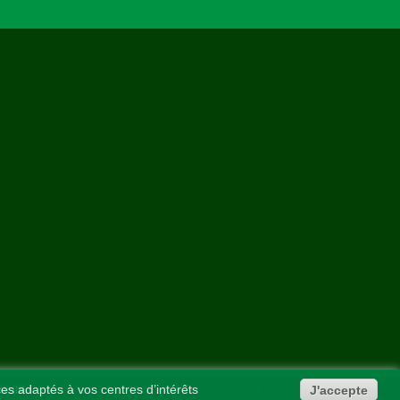
lcible
- Référencement - © 2021 Pépinières Jacques Briant
ces adaptés à vos centres d’intérêts
J'accepte