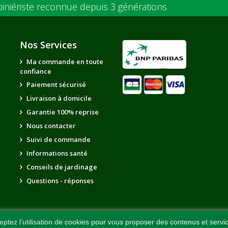
piniériste reconnue depuis 3 générations
Nos Services
Ma commande en toute
confiance
Paiement sécurisé
Livraison à domicile
Garantie 100% reprise
Nous contacter
Suivi de commande
Informations santé
Conseils de jardinage
Questions - réponses
CGV
-
Mentions légales
-
Plan du site
-
Création Agence Web Ke
eptez l’utilisation de cookies pour vous proposer des contenus et servi