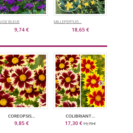
UGE BLEUE
MILLEPERTUIS...
CALLIANDRA
9,74 €
18,65 €
1
COREOPSIS...
COLIBRIANT...
OE
9,85 €
17,30 €
1
19,70 €