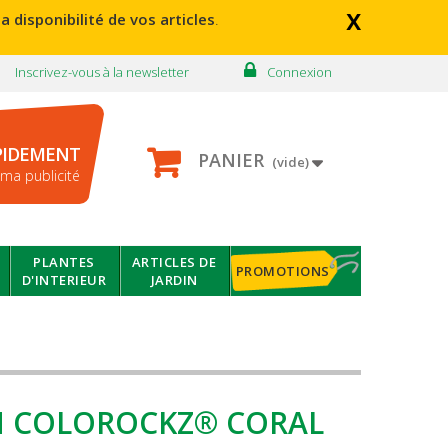
x
a disponibilité de vos articles
.
Inscrivez-vous à la newsletter
Connexion
PIDEMENT
PANIER
(vide)
ma publicité
PLANTES
ARTICLES DE
PROMOTIONS
D'INTERIEUR
JARDIN
M COLOROCKZ® CORAL