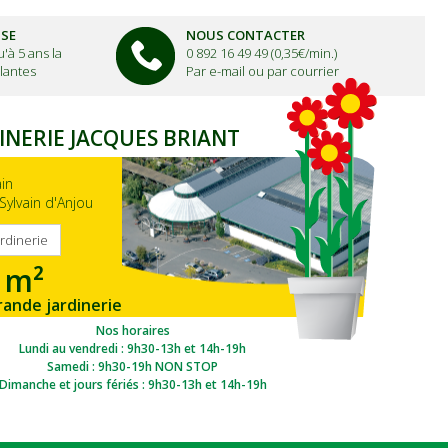
ISE
NOUS CONTACTER
'à 5 ans la
0 892 16 49 49 (0,35€/min.)
lantes
Par e-mail ou par courrier
INERIE JACQUES BRIANT
ain
Sylvain d'Anjou
ardinerie
 m²
rande jardinerie
gion Ouest
Nos horaires
Lundi au vendredi : 9h30-13h et 14h-19h
Samedi : 9h30-19h NON STOP
Dimanche et jours fériés : 9h30-13h et 14h-19h