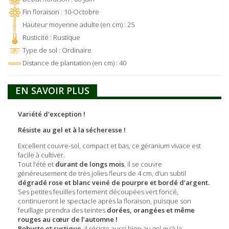
Fin floraison : 10-Octobre
Hauteur moyenne adulte (en cm) : 25
Rusticité : Rustique
Type de sol : Ordinaire
Distance de plantation (en cm) : 40
EN SAVOIR PLUS
Variété d'exception !
Résiste au gel et à la sécheresse !
Excellent couvre-sol, compact et bas, ce géranium vivace est
facile à cultiver.
Tout l’été et
durant de longs mois
, il se couvre
généreusement de très jolies fleurs de 4 cm, d’un subtil
dégradé rose et blanc veiné de pourpre et bordé d’argent.
Ses petites feuilles fortement découpées vert foncé,
continueront le spectacle après la floraison, puisque son
feuillage prendra des teintes
dorées, orangées et même
rouges au cœur de l’automne !
Robuste et rustique
, il résiste aussi bien au gel qu’à la