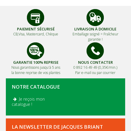
PAIEMENT SÉCURISÉ
LIVRAISON À DOMICILE
CB,Visa, Mastercard, Chèque
Emballage soigné =
Fraîcheur
garantie !
GARANTIE 100% REPRISE
NOUS CONTACTER
Nous garantissons jusqu'à 5 ans
0 892 16 49 49 (0,35€/min.)
la bonne reprise de vos plantes
Par e-mail ou par courrier
NOTRE CATALOGUE
Je reçois mon
.
catalogue !
LA NEWSLETTER DE JACQUES BRIANT