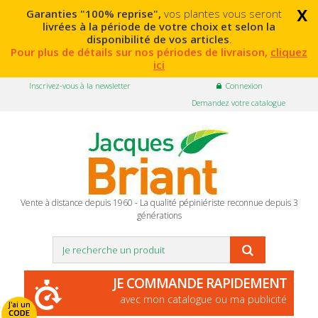
x
Garanties "100% reprise",
vos plantes vous seront
livrées à la période de votre choix et selon la
disponibilité de vos articles
.
Pour plus de détails sur nos périodes de livraison,
cliquez
ici
Inscrivez-vous à la newsletter
Connexion
Demandez votre catalogue
Vente à distance depuis 1960 - La qualité pépiniériste reconnue depuis 3
générations
JE COMMANDE RAPIDEMENT
avec mon catalogue ou ma publicité
J'ai un
CODE