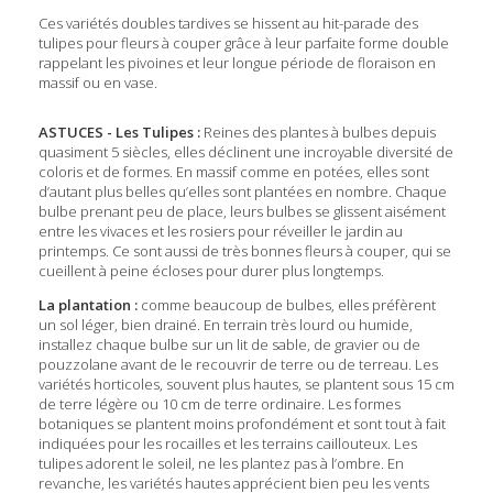
Ces variétés doubles tardives se hissent au hit-parade des
tulipes pour fleurs à couper grâce à leur parfaite forme double
rappelant les pivoines et leur longue période de floraison en
massif ou en vase.
ASTUCES - Les Tulipes :
Reines des plantes à bulbes depuis
quasiment 5 siècles, elles déclinent une incroyable diversité de
coloris et de formes. En massif comme en potées, elles sont
d’autant plus belles qu’elles sont plantées en nombre. Chaque
bulbe prenant peu de place, leurs bulbes se glissent aisément
entre les vivaces et les rosiers pour réveiller le jardin au
printemps. Ce sont aussi de très bonnes fleurs à couper, qui se
cueillent à peine écloses pour durer plus longtemps.
La plantation :
comme beaucoup de bulbes, elles préfèrent
un sol léger, bien drainé. En terrain très lourd ou humide,
installez chaque bulbe sur un lit de sable, de gravier ou de
pouzzolane avant de le recouvrir de terre ou de terreau. Les
variétés horticoles, souvent plus hautes, se plantent sous 15 cm
de terre légère ou 10 cm de terre ordinaire. Les formes
botaniques se plantent moins profondément et sont tout à fait
indiquées pour les rocailles et les terrains caillouteux. Les
tulipes adorent le soleil, ne les plantez pas à l’ombre. En
revanche, les variétés hautes apprécient bien peu les vents