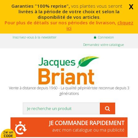
x
Garanties "100% reprise",
vos plantes vous seront
livrées à la période de votre choix et selon la
disponibilité de vos articles
.
Pour plus de détails sur nos périodes de livraison,
cliquez
ici
Inscrivez-vous à la newsletter
Connexion
Demandez votre catalogue
Vente à distance depuis 1960 - La qualité pépiniériste reconnue depuis 3
générations
JE COMMANDE RAPIDEMENT
avec mon catalogue ou ma publicité
J'ai un
CODE