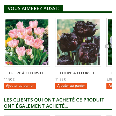
VOUS AIMEREZ AUSSI :
TULIPE À FLEURS D...
TULIPE A FLEURS D...
TU
11,80 €
11,99 €
9,99 €
Ajouter au panier
Ajouter au panier
Ajou
LES CLIENTS QUI ONT ACHETÉ CE PRODUIT
ONT ÉGALEMENT ACHETÉ...