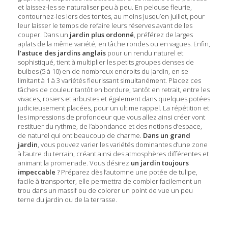
et laissez-les se naturaliser peu à peu. En pelouse fleurie,
contournez-les lors des tontes, au moins jusqu’en juillet, pour
leur laisser le temps de refaire leurs réserves avant de les
couper. Dans un
jardin plus ordonné
, préférez de larges
aplats de la même variété, en tâche rondes ou en vagues. Enfin,
l’astuce des jardins anglais
pour un rendu naturel et
sophistiqué, tient à multiplier les petits groupes denses de
bulbes (5 à 10) en de nombreux endroits du jardin, en se
limitant à 1 à 3 variétés fleurissant simultanément. Placez ces
tâches de couleur tantôt en bordure, tantôt en retrait, entre les
vivaces, rosiers et arbustes et également dans quelques potées
judicieusement placées, pour un ultime rappel. La répétition et
les impressions de profondeur que vous allez ainsi créer vont
restituer du rythme, de l’abondance et des notions d’espace,
de naturel qui ont beaucoup de charme.
Dans un grand
jardin
, vous pouvez varier les variétés dominantes d’une zone
à l’autre du terrain, créant ainsi des atmosphères différentes et
animant la promenade. Vous désirez
un jardin toujours
impeccable
? Préparez dès l’automne une potée de tulipe,
facile à transporter, elle permettra de combler facilement un
trou dans un massif ou de colorer un point de vue un peu
terne du jardin ou de la terrasse.