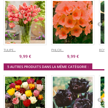
TULIPE...
PHLOX...
ROSIER
9,99 €
9,99 €
5 AUTRES PRODUITS DANS LA MÊME CATÉGORIE :