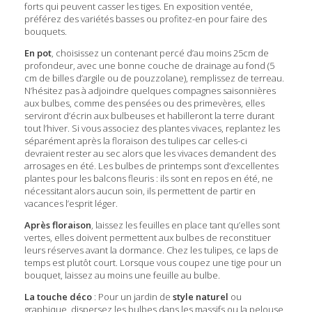
forts qui peuvent casser les tiges. En exposition ventée,
préférez des variétés basses ou profitez-en pour faire des
bouquets.
En pot
, choisissez un contenant percé d’au moins 25cm de
profondeur, avec une bonne couche de drainage au fond (5
cm de billes d’argile ou de pouzzolane), remplissez de terreau.
N’hésitez pas à adjoindre quelques compagnes saisonnières
aux bulbes, comme des pensées ou des primevères, elles
serviront d’écrin aux bulbeuses et habilleront la terre durant
tout l’hiver. Si vous associez des plantes vivaces, replantez les
séparément après la floraison des tulipes car celles-ci
devraient rester au sec alors que les vivaces demandent des
arrosages en été. Les bulbes de printemps sont d’excellentes
plantes pour les balcons fleuris : ils sont en repos en été, ne
nécessitant alors aucun soin, ils permettent de partir en
vacances l’esprit léger.
Après floraison
, laissez les feuilles en place tant qu’elles sont
vertes, elles doivent permettent aux bulbes de reconstituer
leurs réserves avant la dormance. Chez les tulipes, ce laps de
temps est plutôt court. Lorsque vous coupez une tige pour un
bouquet, laissez au moins une feuille au bulbe.
La touche déco
: Pour un jardin de
style naturel
ou
graphique, dispersez les bulbes dans les massifs ou la pelouse