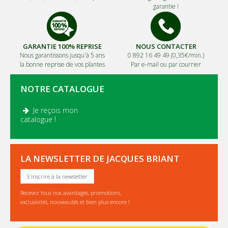
garantie !
GARANTIE 100% REPRISE
NOUS CONTACTER
Nous garantissons jusqu'à 5 ans
0 892 16 49 49 (0,35€/min.)
la bonne reprise de vos plantes
Par e-mail ou par courrier
NOTRE CATALOGUE
Je reçois mon
.
catalogue !
LA NEWSLETTER DE JACQUES BRIANT
S'inscrire à la newsletter
Recevez tous nos avantages, promotions,
exclusivités, nouveautés et bien plus encore !