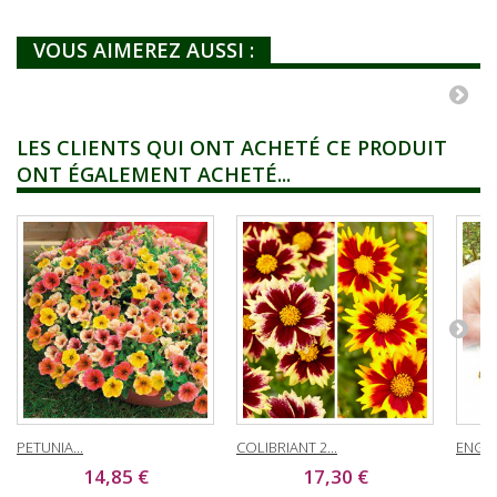
VOUS AIMEREZ AUSSI :
LES CLIENTS QUI ONT ACHETÉ CE PRODUIT
ONT ÉGALEMENT ACHETÉ...
PETUNIA...
COLIBRIANT 2...
ENGRA
14,85 €
17,30 €