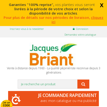
x
Garanties "100% reprise",
vos plantes vous seront
livrées à la période de votre choix et selon la
disponibilité de vos articles
.
Pour plus de détails sur nos périodes de livraison,
cliquez
ici
Inscrivez-vous à la newsletter
Connexion
Demandez votre catalogue
Vente à distance depuis 1960 - La qualité pépiniériste reconnue depuis 3
générations
JE COMMANDE RAPIDEMENT
avec mon catalogue ou ma publicité
J'ai un
CODE