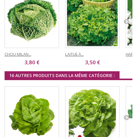
CHOU MILAN...
LAITUE À...
HARIC
3,80 €
3,50 €
16 AUTRES PRODUITS DANS LA MÊME CATÉGORIE :