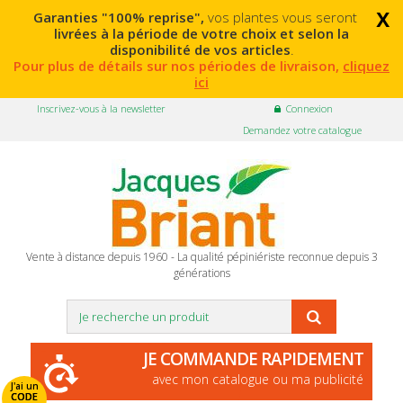
x
Garanties "100% reprise",
vos plantes vous seront
livrées à la période de votre choix et selon la
disponibilité de vos articles
.
Pour plus de détails sur nos périodes de livraison,
cliquez
ici
Inscrivez-vous à la newsletter
Connexion
Demandez votre catalogue
Vente à distance depuis 1960 - La qualité pépiniériste reconnue depuis 3
générations
JE COMMANDE RAPIDEMENT
avec mon catalogue ou ma publicité
J'ai un
CODE