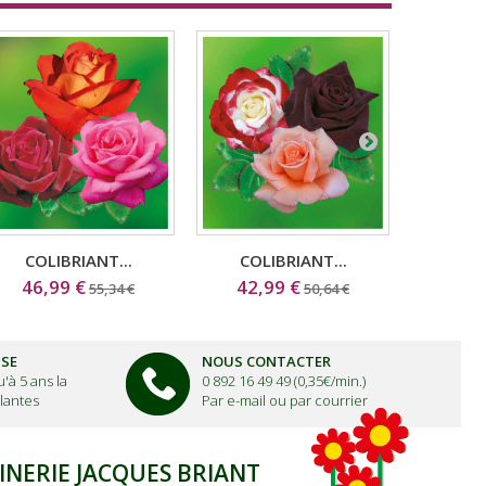
COLIBRIANT...
COLIBRIANT...
R
46,99 €
42,99 €
1
55,34 €
50,64 €
ISE
NOUS CONTACTER
'à 5 ans la
0 892 16 49 49 (0,35€/min.)
lantes
Par e-mail ou par courrier
INERIE JACQUES BRIANT