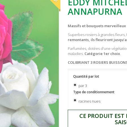
EDDY MITCHELL
ANNAPURNA
Massifs et bouquets merveilleux 
Superbes rosiers à grandes fleurs,
remontants, ils fleuriront jusqu’
Parfumées, dotées d'une végétation
maladies.
Catégorie 1er choix
.
COLIBRIANT 3 ROSIERS BUISSONS
Quantité par lot
par 3
Type de conditionnement
racines nues
CE PRODUIT EST
SAI