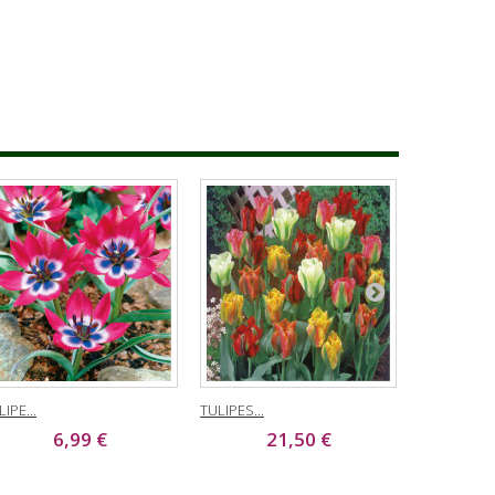
IPE...
TULIPES...
NARCISSE...
6,99 €
21,50 €