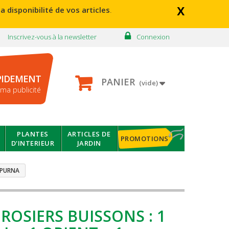
x
a disponibilité de vos articles
.
Inscrivez-vous à la newsletter
Connexion
PIDEMENT
PANIER
(vide)
ma publicité
PLANTES
ARTICLES DE
PROMOTIONS
D'INTERIEUR
JARDIN
APURNA
 ROSIERS BUISSONS : 1