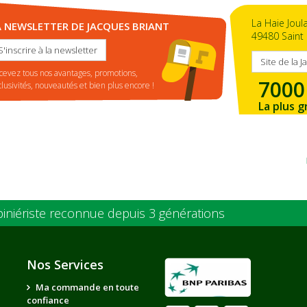
La Haie Joul
A NEWSLETTER DE JACQUES BRIANT
49480 Saint 
S'inscrire à la newsletter
Site de la J
cevez tous nos avantages, promotions,
7000
clusivités, nouveautés et bien plus encore !
La plus g
de la ré
piniériste reconnue depuis 3 générations
Nos Services
Ma commande en toute
confiance