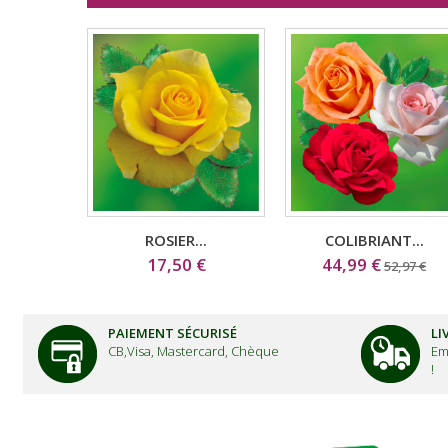
ROSIER...
COLIBRIANT...
17,50 €
44,99 €
52,97 €
PAIEMENT SÉCURISÉ
LI
CB,Visa, Mastercard, Chèque
Em
!