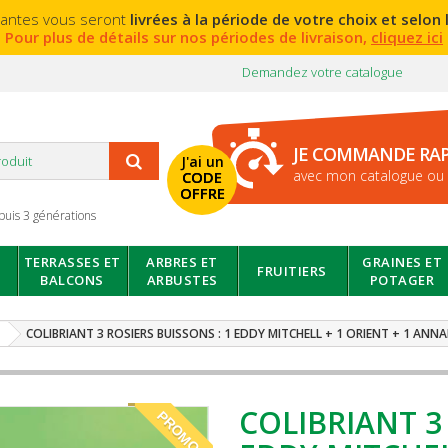
lantes vous seront
livrées à la période de votre choix et selon l
Pour plus de détails sur nos périodes de livraison,
cliquez ici
Demandez votre catalogue
JE COMMANDE RA
J'ai un
avec mon catalogue ou 
CODE
OFFRE
puis 3 générations
TERRASSES ET
ARBRES ET
GRAINES ET
FRUITIERS
BALCONS
ARBUSTES
POTAGER
COLIBRIANT 3 ROSIERS BUISSONS : 1 EDDY MITCHELL + 1 ORIENT + 1 ANN
COLIBRIANT 3
PROMO!