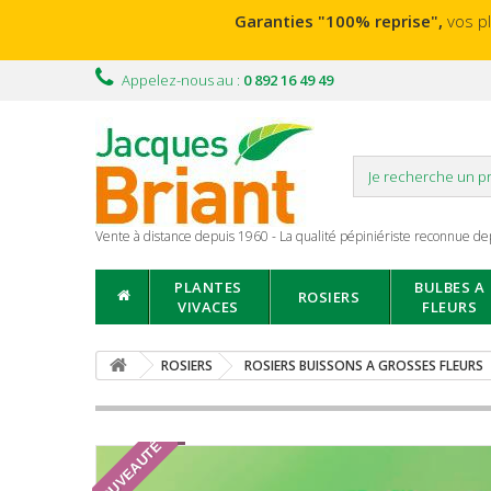
Garanties "100% reprise",
vos p
Appelez-nous au :
0 892 16 49 49
Vente à distance depuis 1960 - La qualité pépiniériste reconnue de
PLANTES
BULBES A
ROSIERS
VIVACES
FLEURS
ROSIERS
ROSIERS BUISSONS A GROSSES FLEURS
NOUVEAUTÉ