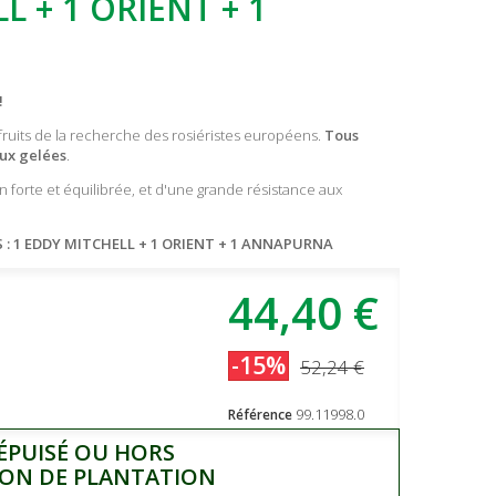
 + 1 ORIENT + 1
!
 fruits de la recherche des rosiéristes européens.
Tous
aux gelées
.
 forte et équilibrée, et d'une grande résistance aux
 : 1 EDDY MITCHELL + 1 ORIENT + 1 ANNAPURNA
44,40 €
-15%
52,24 €
99.11998.0
Référence
 ÉPUISÉ OU HORS
SON DE PLANTATION