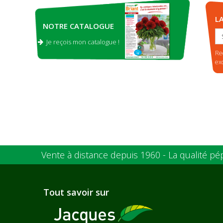
L
NOTRE CATALOGUE
Je reçois mon catalogue !
.
Re
ex
Vente à distance depuis 1960 - La qualité pé
Tout savoir sur