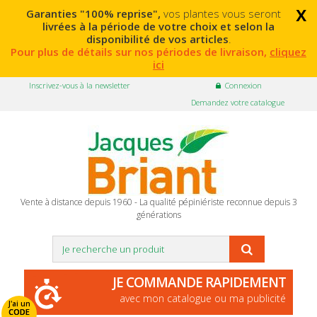
x
Garanties "100% reprise",
vos plantes vous seront
livrées à la période de votre choix et selon la
disponibilité de vos articles
.
Pour plus de détails sur nos périodes de livraison,
cliquez
ici
Inscrivez-vous à la newsletter
Connexion
Demandez votre catalogue
Vente à distance depuis 1960 - La qualité pépiniériste reconnue depuis 3
générations
JE COMMANDE RAPIDEMENT
avec mon catalogue ou ma publicité
J'ai un
CODE