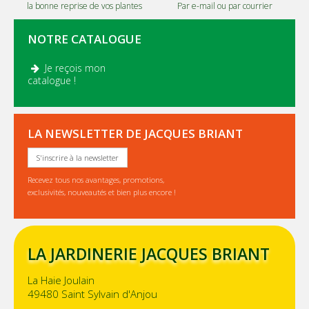
la bonne reprise de vos plantes
Par e-mail ou par courrier
NOTRE CATALOGUE
Je reçois mon
.
catalogue !
LA NEWSLETTER DE JACQUES BRIANT
S'inscrire à la newsletter
Recevez tous nos avantages, promotions,
exclusivités, nouveautés et bien plus encore !
LA JARDINERIE JACQUES BRIANT
La Haie Joulain
49480 Saint Sylvain d'Anjou