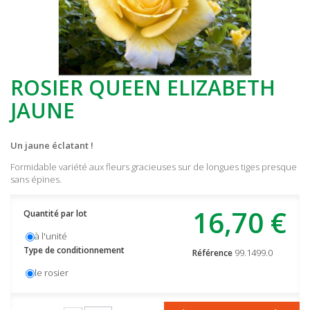
ROSIER QUEEN ELIZABETH
JAUNE
Un jaune éclatant !
Formidable variété aux fleurs gracieuses sur de longues tiges presque
sans épines.
16,70 €
Quantité par lot
à l'unité
Type de conditionnement
99.1499.0
Référence
le rosier