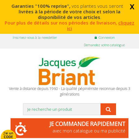
x
Garanties "100% reprise",
vos plantes vous seront
livrées à la période de votre choix et selon la
disponibilité de vos articles
.
Pour plus de détails sur nos périodes de livraison,
cliquez
ici
Inscrivez-vous à la newsletter
Connexion
Demandez votre catalogue
Vente à distance depuis 1960 - La qualité pépiniériste reconnue depuis 3
générations
JE COMMANDE RAPIDEMENT
avec mon catalogue ou ma publicité
J'ai un
CODE