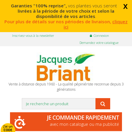
x
Garanties "100% reprise",
vos plantes vous seront
livrées à la période de votre choix et selon la
disponibilité de vos articles
.
Pour plus de détails sur nos périodes de livraison,
cliquez
ici
Inscrivez-vous à la newsletter
Connexion
Demandez votre catalogue
Vente à distance depuis 1960 - La qualité pépiniériste reconnue depuis 3
générations
JE COMMANDE RAPIDEMENT
avec mon catalogue ou ma publicité
J'ai un
CODE