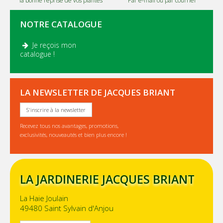
la bonne reprise de vos plantes
Par e-mail ou par courrier
NOTRE CATALOGUE
Je reçois mon
.
catalogue !
LA NEWSLETTER DE JACQUES BRIANT
S'inscrire à la newsletter
Recevez tous nos avantages, promotions,
exclusivités, nouveautés et bien plus encore !
LA JARDINERIE JACQUES BRIANT
La Haie Joulain
49480 Saint Sylvain d'Anjou