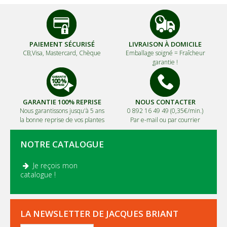
PAIEMENT SÉCURISÉ
LIVRAISON À DOMICILE
CB,Visa, Mastercard, Chèque
Emballage soigné =
Fraîcheur
garantie !
GARANTIE 100% REPRISE
NOUS CONTACTER
Nous garantissons jusqu'à 5 ans
0 892 16 49 49 (0,35€/min.)
la bonne reprise de vos plantes
Par e-mail ou par courrier
NOTRE CATALOGUE
Je reçois mon
.
catalogue !
LA NEWSLETTER DE JACQUES BRIANT