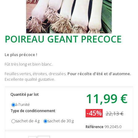
POIREAU GEANT PRECOCE
Le plus précoce !
Fût très long et bien blanc.
Feuilles vertes, étroites, dressées.
Pour récolte d’été et d’automne.
Excellente qualité gustative.
11,99 €
Quantité par lot
à l'unité
Type de conditionnement
-45%
22,13 €
sachet de 4 g
sachet de 30 g
99.2045.0
Référence