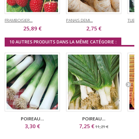
FRAMBOISIER...
PANAIS DEMI...
TUBER
25,89 €
2,75 €
10 AUTRES PRODUITS DANS LA MÊME CATÉGORIE :
POIREAU...
POIREAU...
3,30 €
7,25 €
11,21 €