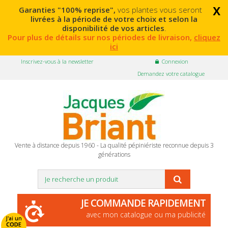
x
Garanties "100% reprise",
vos plantes vous seront
livrées à la période de votre choix et selon la
disponibilité de vos articles
.
Pour plus de détails sur nos périodes de livraison,
cliquez
ici
Inscrivez-vous à la newsletter
Connexion
Demandez votre catalogue
Vente à distance depuis 1960 - La qualité pépiniériste reconnue depuis 3
générations
JE COMMANDE RAPIDEMENT
avec mon catalogue ou ma publicité
J'ai un
CODE