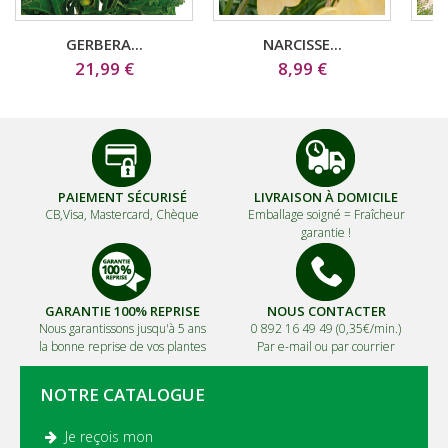
GERBERA...
NARCISSE...
21,99 €
8,99 €
PAIEMENT SÉCURISÉ
LIVRAISON À DOMICILE
CB,Visa, Mastercard, Chèque
Emballage soigné =
Fraîcheur
garantie !
GARANTIE 100% REPRISE
NOUS CONTACTER
Nous garantissons jusqu'à 5 ans
0 892 16 49 49 (0,35€/min.)
la bonne reprise de vos plantes
Par e-mail ou par courrier
NOTRE CATALOGUE
Je reçois mon
.