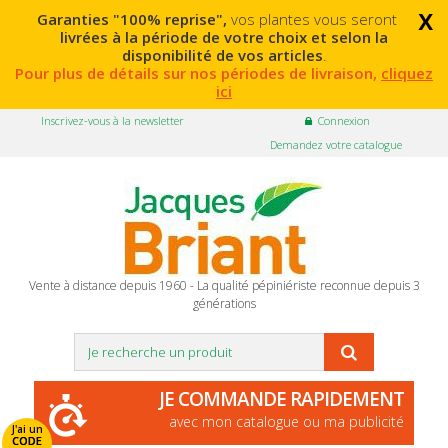
x
Garanties "100% reprise",
vos plantes vous seront
livrées à la période de votre choix et selon la
disponibilité de vos articles
.
Pour plus de détails sur nos périodes de livraison,
cliquez
ici
Inscrivez-vous à la newsletter
Connexion
Demandez votre catalogue
Vente à distance depuis 1960 - La qualité pépiniériste reconnue depuis 3
générations
JE COMMANDE RAPIDEMENT
avec mon catalogue ou ma publicité
J'ai un
CODE