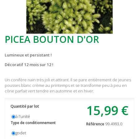
PICEA BOUTON D'OR
Lumineux et persistant !
Décoratif 12 mois sur 12 !
Un conifère nain très joli et attirant. Il se pare entièrement de jeunes
pousses blanc crème au printemps et se transforme peu à peu en
cône parfait vert tendre en automne et en hiver.
15,99 €
Quantité par lot
à l'unité
Type de conditionnement
99.4993.0
Référence
godet