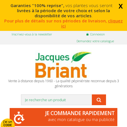
x
Garanties "100% reprise",
vos plantes vous seront
livrées à la période de votre choix et selon la
disponibilité de vos articles
.
Pour plus de détails sur nos périodes de livraison,
cliquez
ici
Inscrivez-vous à la newsletter
Connexion
Demandez votre catalogue
Vente à distance depuis 1960 - La qualité pépiniériste reconnue depuis 3
générations
JE COMMANDE RAPIDEMENT
avec mon catalogue ou ma publicité
J'ai un
CODE