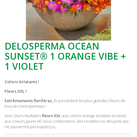
DELOSPERMA OCEAN
SUNSET® 1 ORANGE VIBE +
1 VIOLET
Coloris éclatants !
Fleurs XXL !
Extrêmements florifères,
ils possèdent les plus grandes fleurs de
tous les Delospermas !
Avec leurs multiples
fleurs XXL
aux coloris orange éclatant et violet,
aux coeurs jaune vif, vous composerez des rocailles ou des pots qui
ne passeront pas inaperçus.