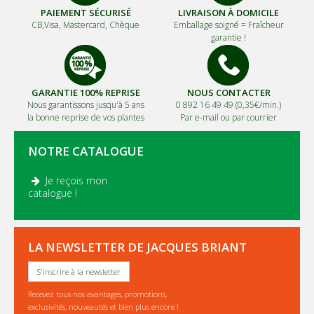
PAIEMENT SÉCURISÉ
LIVRAISON À DOMICILE
CB,Visa, Mastercard, Chèque
Emballage soigné =
Fraîcheur
garantie !
GARANTIE 100% REPRISE
NOUS CONTACTER
Nous garantissons jusqu'à 5 ans
0 892 16 49 49 (0,35€/min.)
la bonne reprise de vos plantes
Par e-mail ou par courrier
NOTRE CATALOGUE
Je reçois mon
.
catalogue !
LA NEWSLETTER DE JACQUES BRIANT
S'inscrire à la newsletter
Recevez tous nos avantages, promotions,
exclusivités, nouveautés et bien plus encore !