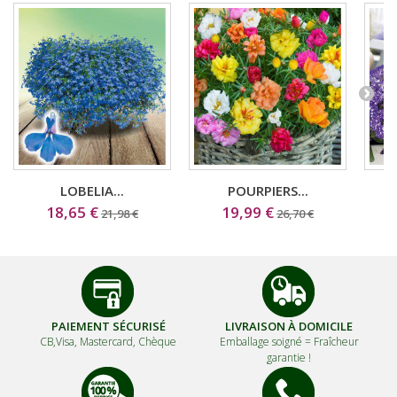
LOBELIA...
POURPIERS...
18,65 €
19,99 €
21,98 €
26,70 €
PAIEMENT SÉCURISÉ
LIVRAISON À DOMICILE
CB,Visa, Mastercard, Chèque
Emballage soigné =
Fraîcheur
garantie !