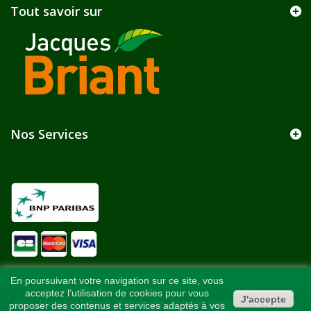
Tout savoir sur
Nos Services
En poursuivant votre navigation sur ce site, vous
acceptez l’utilisation de cookies pour vous
J'accepte
CGV
-
Mentions légales
-
Plan du site
-
Création Agence Web Kelcible
-
proposer des contenus et services adaptés à vos