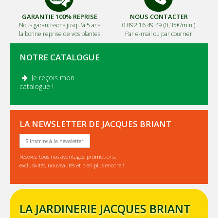
GARANTIE 100% REPRISE
NOUS CONTACTER
Nous garantissons jusqu'à 5 ans
0 892 16 49 49 (0,35€/min.)
la bonne reprise de vos plantes
Par e-mail ou par courrier
NOTRE CATALOGUE
Je reçois mon
.
catalogue !
LA NEWSLETTER DE JACQUES BRIANT
S'inscrire à la newsletter
Recevez tous nos avantages, promotions,
exclusivités, nouveautés et bien plus encore !
LA JARDINERIE JACQUES BRIANT