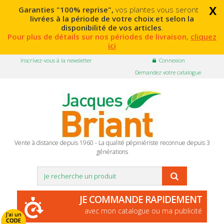
x
Garanties "100% reprise",
vos plantes vous seront
livrées à la période de votre choix et selon la
disponibilité de vos articles
.
Pour plus de détails sur nos périodes de livraison,
cliquez
ici
Inscrivez-vous à la newsletter
Connexion
Demandez votre catalogue
Vente à distance depuis 1960 - La qualité pépiniériste reconnue depuis 3
générations
JE COMMANDE RAPIDEMENT
avec mon catalogue ou ma publicité
J'ai un
CODE