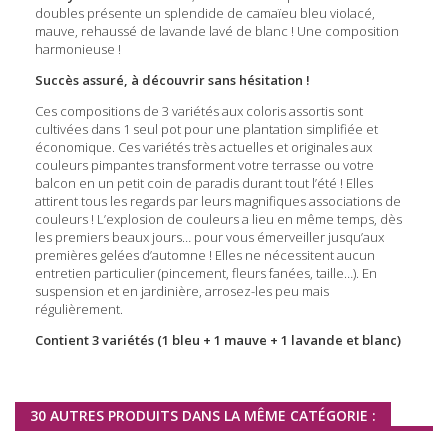
doubles présente un splendide de camaïeu bleu violacé,
mauve, rehaussé de lavande lavé de blanc ! Une composition
harmonieuse !
Succès assuré, à découvrir sans hésitation !
Ces compositions de 3 variétés aux coloris assortis sont
cultivées dans 1 seul pot pour une plantation simplifiée et
économique. Ces variétés très actuelles et originales aux
couleurs pimpantes transforment votre terrasse ou votre
balcon en un petit coin de paradis durant tout l’été ! Elles
attirent tous les regards par leurs magnifiques associations de
couleurs ! L’explosion de couleurs a lieu en même temps, dès
les premiers beaux jours… pour vous émerveiller jusqu’aux
premières gelées d’automne ! Elles ne nécessitent aucun
entretien particulier (pincement, fleurs fanées, taille…). En
suspension et en jardinière, arrosez-les peu mais
régulièrement.
Contient 3 variétés (1 bleu + 1 mauve + 1 lavande et blanc)
30 AUTRES PRODUITS DANS LA MÊME CATÉGORIE :