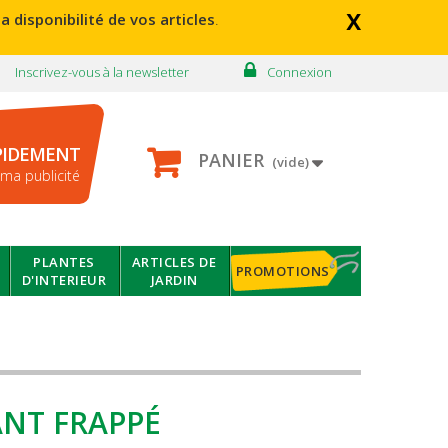
x
a disponibilité de vos articles
.
Inscrivez-vous à la newsletter
Connexion
PIDEMENT
PANIER
(vide)
ma publicité
PLANTES
ARTICLES DE
PROMOTIONS
D'INTERIEUR
JARDIN
ANT FRAPPÉ