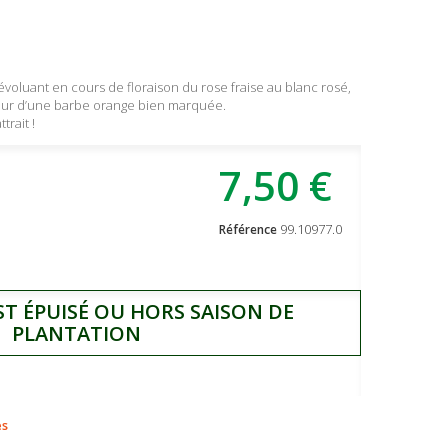
, évoluant en cours de floraison du rose fraise au blanc rosé,
tour d’une barbe orange bien marquée.
trait !
7,50 €
99.10977.0
Référence
ST ÉPUISÉ OU HORS SAISON DE
PLANTATION
es