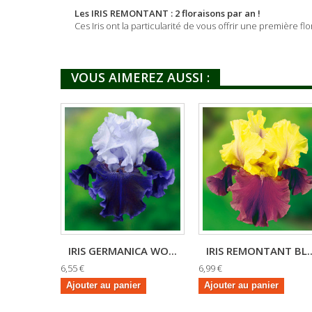
Les IRIS REMONTANT : 2 floraisons par an !
Ces Iris ont la particularité de vous offrir une première 
VOUS AIMEREZ AUSSI :
IRIS GERMANICA WO...
IRIS REMONTANT BL..
6,55 €
6,99 €
Ajouter au panier
Ajouter au panier