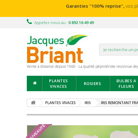
Garanties "100% reprise",
vos p
Appelez-nous au :
0 892 16 49 49
Vente à distance depuis 1960 - La qualité pépiniériste reconnue de
PLANTES
BULBES A
ROSIERS
VIVACES
FLEURS
PLANTES VIVACES
IRIS
IRIS REMONTANT FR
NOUVEAUTÉ