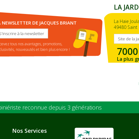
LA JARD
La Haie Joul
A NEWSLETTER DE JACQUES BRIANT
49480 Saint 
S'inscrire à la newsletter
Site de la J
cevez tous nos avantages, promotions,
7000
clusivités, nouveautés et bien plus encore !
La plus g
de la ré
piniériste reconnue depuis 3 générations
Nos Services