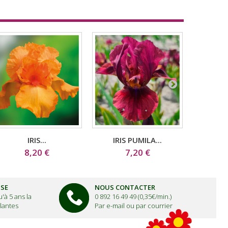
IRIS...
IRIS PUMILA...
8,20 €
7,20 €
1
ISE
NOUS CONTACTER
'à 5 ans la
0 892 16 49 49 (0,35€/min.)
lantes
Par e-mail ou par courrier