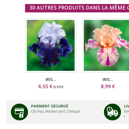
30 AUTRES PRODUITS DANS LA MÊME C
IRIS...
IRIS...
6,55 €
8,99 €
8,20 €
PAIEMENT SÉCURISÉ
LI
CB,Visa, Mastercard, Chèque
Em
!