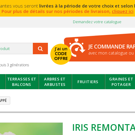
lantes vous seront
livrées à la période de votre choix et selon l
Pour plus de détails sur nos périodes de livraison,
cliquez ici
Demandez votre catalogue
JE COMMANDE RA
J'ai un
avec mon catalogue ou 
CODE
OFFRE
puis 3 générations
TERRASSES ET
ARBRES ET
GRAINES ET
FRUITIERS
BALCONS
ARBUSTES
POTAGER
APPÉ
IRIS REMONT