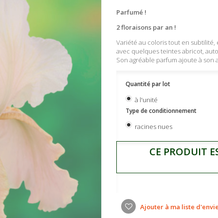
Parfumé !
2 floraisons par an !
Variété au coloris tout en subtilité
avec quelques teintes abricot, au
Son agréable parfum ajoute à son at
Quantité par lot
à l'unité
Type de conditionnement
racines nues
CE PRODUIT E
Ajouter à ma liste d'envi