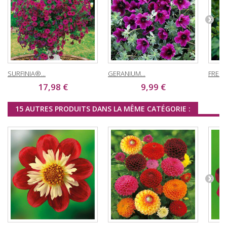
SURFINIA®...
GERANIUM...
FREESI
17,98 €
9,99 €
15 AUTRES PRODUITS DANS LA MÊME CATÉGORIE :