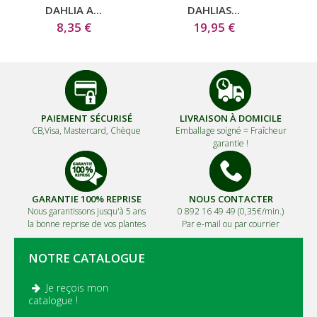
DAHLIA A...
DAHLIAS...
8,35 €
19,95 €
PAIEMENT SÉCURISÉ
LIVRAISON À DOMICILE
CB,Visa, Mastercard, Chèque
Emballage soigné =
Fraîcheur
garantie !
GARANTIE 100% REPRISE
NOUS CONTACTER
Nous garantissons jusqu'à 5 ans
0 892 16 49 49 (0,35€/min.)
la bonne reprise de vos plantes
Par e-mail ou par courrier
NOTRE CATALOGUE
Je reçois mon
.
catalogue !