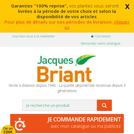
x
Garanties "100% reprise",
vos plantes vous seront
livrées à la période de votre choix et selon la
disponibilité de vos articles
.
Pour plus de détails sur nos périodes de livraison,
cliquez
ici
Inscrivez-vous à la newsletter
Connexion
Demandez votre catalogue
Vente à distance depuis 1960 - La qualité pépiniériste reconnue depuis 3
générations
JE COMMANDE RAPIDEMENT
avec mon catalogue ou ma publicité
J'ai un
CODE