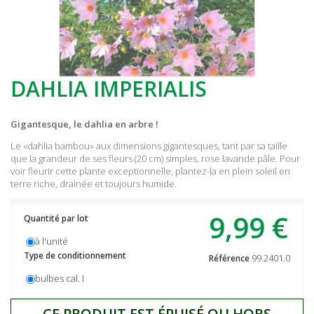
DAHLIA IMPERIALIS
Gigantesque, le dahlia en arbre !
Le «dahlia bambou» aux dimensions gigantesques, tant par sa taille
que la grandeur de ses fleurs (20 cm) simples, rose lavande pâle. Pour
voir fleurir cette plante exceptionnelle, plantez-la en plein soleil en
terre riche, drainée et toujours humide.
9,99 €
Quantité par lot
à l'unité
Type de conditionnement
99.2401.0
Référence
bulbes cal. I
CE PRODUIT EST ÉPUISÉ OU HORS