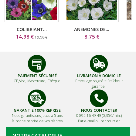
COLIBRIANT...
ANEMONES DE...
14,98 €
8,75 €
19,98 €
PAIEMENT SÉCURISÉ
LIVRAISON À DOMICILE
CB,Visa, Mastercard, Chèque
Emballage soigné =
Fraîcheur
garantie !
GARANTIE 100% REPRISE
NOUS CONTACTER
Nous garantissons jusqu'à 5 ans
0 892 16 49 49 (0,35€/min.)
la bonne reprise de vos plantes
Par e-mail ou par courrier
NOTRE CATALOGUE