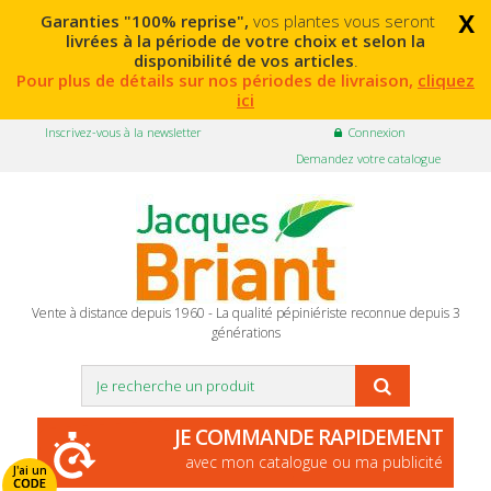
x
Garanties "100% reprise",
vos plantes vous seront
livrées à la période de votre choix et selon la
disponibilité de vos articles
.
Pour plus de détails sur nos périodes de livraison,
cliquez
ici
Inscrivez-vous à la newsletter
Connexion
Demandez votre catalogue
Vente à distance depuis 1960 - La qualité pépiniériste reconnue depuis 3
générations
JE COMMANDE RAPIDEMENT
avec mon catalogue ou ma publicité
J'ai un
CODE