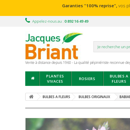
Garanties "100% reprise",
vos p
Appelez-nous au :
0 892 16 49 49
Vente à distance depuis 1960 - La qualité pépiniériste reconnue de
PLANTES
BULBES A
ROSIERS
VIVACES
FLEURS
BULBES A FLEURS
BULBES ORIGINAUX
BABIA