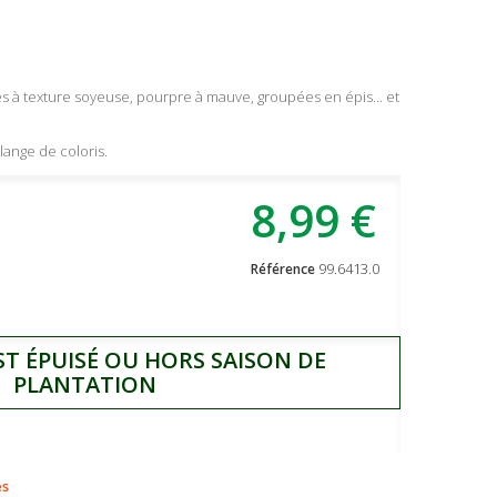
ées à texture soyeuse, pourpre à mauve, groupées en épis... et
lange de coloris.
8,99 €
99.6413.0
Référence
ST ÉPUISÉ OU HORS SAISON DE
PLANTATION
es