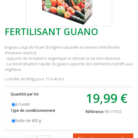
FERTILISANT GUANO
Engrais coup de fouet d’origine naturelle et marine UAB (fientes
d’oiseaux marins).
- Apporte de la matière organique et stimule la vie microbienne.
- La minéralisation rapide du guano apporte des éléments nutritifs aux
végétaux.
La boîte de 800g pour 15 à 40 m2
19,99 €
Quantité par lot
à l'unité
Type de conditionnement
99.1173.0
Référence
boîte de 800 g