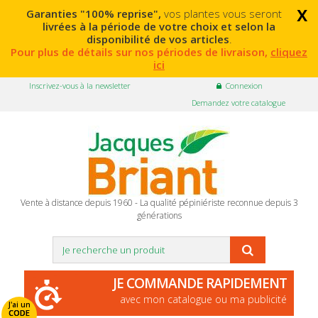
x
Garanties "100% reprise",
vos plantes vous seront
livrées à la période de votre choix et selon la
disponibilité de vos articles
.
Pour plus de détails sur nos périodes de livraison,
cliquez
ici
Inscrivez-vous à la newsletter
Connexion
Demandez votre catalogue
Vente à distance depuis 1960 - La qualité pépiniériste reconnue depuis 3
générations
JE COMMANDE RAPIDEMENT
avec mon catalogue ou ma publicité
J'ai un
CODE