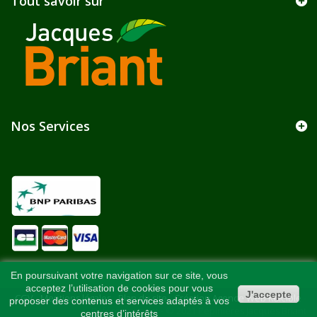
Tout savoir sur
Nos Services
En poursuivant votre navigation sur ce site, vous
acceptez l’utilisation de cookies pour vous
J'accepte
CGV
-
Mentions légales
-
Plan du site
-
Création Agence Web Kelcible
-
proposer des contenus et services adaptés à vos
Référencement - © 2021 Pépinières Jacques Briant
centres d’intérêts