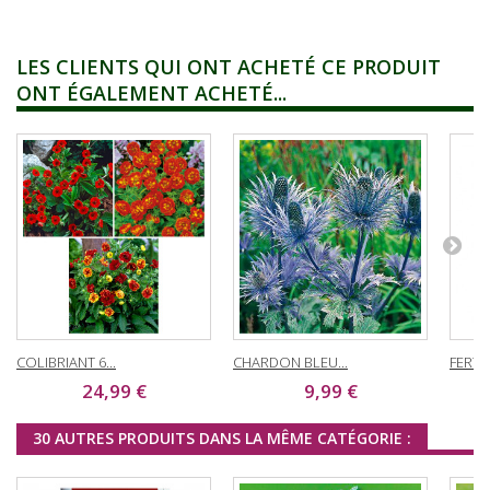
LES CLIENTS QUI ONT ACHETÉ CE PRODUIT
ONT ÉGALEMENT ACHETÉ...
COLIBRIANT 6...
CHARDON BLEU...
FERTIL
24,99 €
9,99 €
30 AUTRES PRODUITS DANS LA MÊME CATÉGORIE :