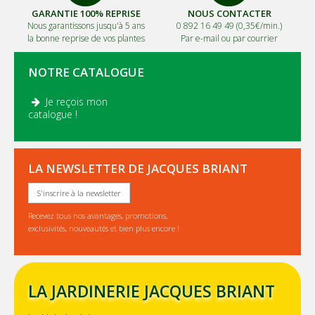
GARANTIE 100% REPRISE
NOUS CONTACTER
Nous garantissons jusqu'à 5 ans
0 892 16 49 49 (0,35€/min.)
la bonne reprise de vos plantes
Par e-mail ou par courrier
NOTRE CATALOGUE
Je reçois mon
.
catalogue !
LA NEWSLETTER DE JACQUES BRIANT
S'inscrire à la newsletter
Recevez tous nos avantages, promotions,
exclusivités, nouveautés et bien plus encore !
LA JARDINERIE JACQUES BRIANT